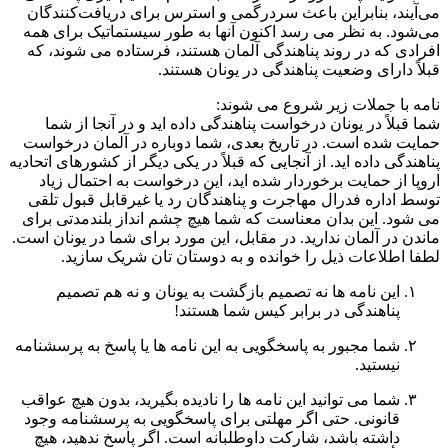
می‌آیند، بنابراین باعث سردرگمی و استرس برای دریافت‌کنندگان
می‌شود. به نظر می رسد اکنون آنها به طور سیستماتیک برای همه
افرادی که در روند پناهندگی آلمان هستند، فرستاده می شوند، که
قبلاً دارای وضعیت پناهندگی در یونان هستند.
نامه با جملات زیر شروع می شوند:
شما قبلاً در یونان درخواست پناهندگی داده اید و در آنجا از شما
حمایت شده است. در تاریخ بعدی، شما دوباره در آلمان درخواست
پناهندگی داده اید. از آنجایی که قبلاً در یکی دیگر از کشورهای اتحادیه
اروپا از حمایت برخوردار شده اید، این درخواست به احتمال زیاد
توسط اداره فدرال مهاجرت و پناهندگان رد یا غیرقابل قبول تلقی
می شود. این بدان معناست که شما هیچ چشم انداز بلندمدتی برای
ماندن در آلمان ندارید. در مقابل، این مورد برای شما در یونان است.
لطفا اطلاعات ذیل را خوانده و به دوستان تان شریک سازید.
این نامه ها نه تصمیم بازگشت به یونان و نه هم تصمیم
پناهندگی در برابر کیس شما هستند!
شما مجبور به پاسخگویی به این نامه ها یا پاسخ به پرسشنامه
نیستید.
شما می توانید این نامه ها را نادیده بگیرید، بدون هیچ عواقب
قانونی. حتی اگر مهلتی برای پاسخگویی به پرسشنامه وجود
داشته باشد، شارکت داوطلبانه است. اگر پاسخ ندهید، هیچ