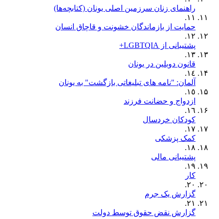
راهنمای زنان سرزمین اصلی یونان (کتابچه‌ها)
١١.
حمایت از بازماندگان خشونت و قاچاق انسان
١٢.
پشتیبانی از LGBTQIA+
١٣.
قانون دوبلین در یونان
١٤.
آلمان: "نامه های تبلیغاتی بازگشت" به یونان
١٥.
ازدواج و حضانت فرزند
١٦.
کودکان خردسال
١٧.
کمک پزشکی
١٨.
پشتیبانی مالی
١٩.
کار
٢٠.
گزارش یک جرم
٢١.
گزارش نقض حقوق توسط دولت