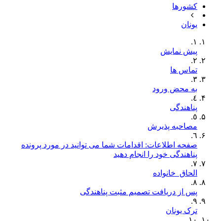
کشورها
یونان
١.
پیش نمایش
٢.
تماس ها
٣.
به محض ورود
٤.
پناهندگی
٥.
مصاحبه پذیرش
٦.
صفحه اطلاعات: اقدامات شما می توانید در مورد پرونده
پناهندگی خود را انجام دهید
٧.
الحاق خانواده
٨.
پس از دریافت تصمیم مثبت پناهندگی
٩.
ترک یونان
١٠.