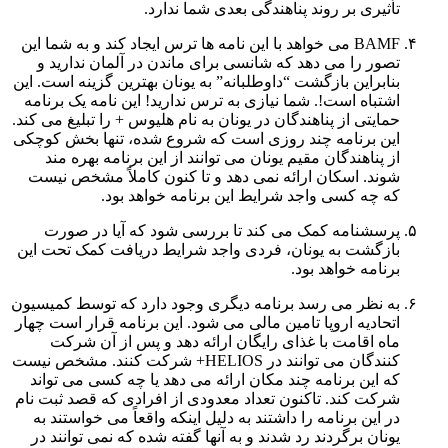
تأثیری بر روند پناهندگی بعدی شما ندارد.
BAMF می خواهد با این نامه ها ترس ایجاد کند و به شما این
تصور را می دهد که شانسی برای ماندن در آلمان ندارید و
بنابراین بازگشت “داوطلبانه” به یونان بهترین گزینه است. این
اشتباه است!. شما نیازی به ترس ندارید! این نامه یک برنامه
حمایتی از پناهندگان در یونان به نام هلیوس + را تبلیغ می کند.
این برنامه چند روزی است که شروع شده، تنها بخش کوچکی
از پناهندگان مقیم یونان می توانند از این برنامه بهره مند
شوند. اسکان ارائه نمی دهد و تا کنون کاملاً مشخص نیست
که چه کسی واجد شرایط این برنامه خواهد بود.
پرسشنامه کمک می کند تا بررسی شود که آیا در صورت
بازگشت به یونان، فردی واجد شرایط دریافت کمک تحت این
برنامه خواهد بود.
به نظر می رسد برنامه دیگری وجود دارد که توسط کمیسیون
اتحادیه اروپا تامین مالی می شود. این برنامه قرار است چهار
ماه اقامت با غذای رایگان ارائه دهد و پس از آن شرکت
کنندگان می توانند در HELIOS+ شرکت کنند. مشخص نیست
که این برنامه چند مکان ارائه می دهد یا چه کسی می تواند
شرکت کند. تاکنون تعداد معدودی از افرادی که قصد ثبت نام
در این برنامه را داشتند به دلیل اینکه واقعاً می خواستند به
یونان برگردند رد شدند و به آنها گفته شده که نمی توانند در