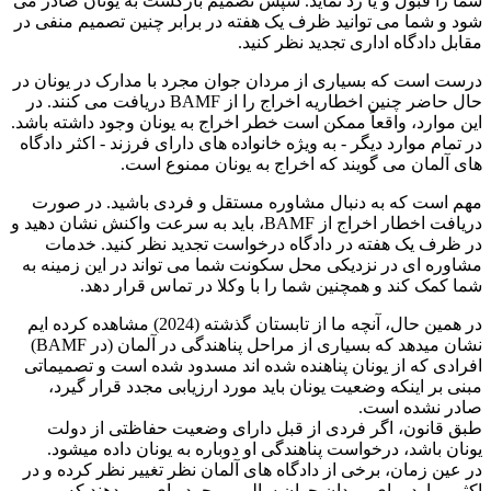
شما را قبول و یا رد نماید. سپس تصمیم بازگشت به یونان صادر می
شود و شما می توانید ظرف یک هفته در برابر چنین تصمیم منفی در
مقابل دادگاه اداری تجدید نظر کنید.
درست است که بسیاری از مردان جوان مجرد با مدارک در یونان در
حال حاضر چنین اخطاریه اخراج را از BAMF دریافت می کنند. در
این موارد، واقعاً ممکن است خطر اخراج به یونان وجود داشته باشد.
در تمام موارد دیگر - به ویژه خانواده های دارای فرزند - اکثر دادگاه
های آلمان می گویند که اخراج به یونان ممنوع است.
مهم است که به دنبال مشاوره مستقل و فردی باشید. در صورت
دریافت اخطار اخراج از BAMF، باید به سرعت واکنش نشان دهید و
در ظرف یک هفته در دادگاه درخواست تجدید نظر کنید. خدمات
مشاوره ای در نزدیکی محل سکونت شما می تواند در این زمینه به
شما کمک کند و همچنین شما را با وکلا در تماس قرار دهد.
در همین حال، آنچه ما از تابستان گذشته (2024) مشاهده کرده ایم
نشان میدهد که بسیاری از مراحل پناهندگی در آلمان (در BAMF)
افرادی که از یونان پناهنده شده اند مسدود شده است و تصمیماتی
مبنی بر اینکه وضعیت یونان باید مورد ارزیابی مجدد قرار گیرد،
صادر نشده است.
طبق قانون، اگر فردی از قبل دارای وضعیت حفاظتی از دولت
یونان باشد، درخواست پناهندگی او دوباره به یونان داده میشود.
در عین زمان، برخی از دادگاه های آلمان نظر تغییر نظر کرده و در
اکثر موارد برای مردان جوان سالم و مجرد رای می دهند که می