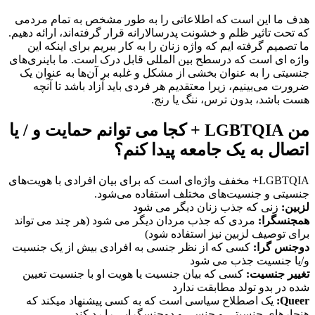
هدف ما این است که اطلاعاتی را به طور مشخص به تمام مردمی
که تحت تاثیر ظلم و خشونت پدرسالارانه قرار گرفته‌اند، ارائه دهیم.
ما تصمیم گرفته ایم که واژه زنان را به کار ببریم برای اینکه این
واژه ای است که درسطح بین المللی قابل درک است. ما باینری‌های
جنسیتی را به عنوان بخشی از مشکل و غلبه بر آن‌ها به عنوان یک
ضرورت می‌بینیم، زیرا معتقدیم هر فردی باید آزاد باشد تا آنچه
هست باشد، بدون ترس، ننگ یا رنج.
من LGBTQIA + کجا می توانم حمایت و / یا
اتصال به یک جامعه پیدا کنم؟
LGBTQIA+ مخفف واژه‌ای است که برای بیان افرادی با هویت‌های
جنسیتی و جنسیت‌های مختلف استفاده می‌شود.
لزبین:
زنی که جذب زنان دیگر می شود
همجنسگرا:
مردی که جذب مردان دیگر می شود (هر چند می تواند
برای توصیف لزبین نیز استفاده شود)
دوجنس گرا:
کسی که از نظر جنسی به افرادی بیش از یک جنسیت
و/یا جنسیت جذب می شود
تغییر جنسیت:
کسی که بیان جنسیت یا هویت او با جنسیت تعیین
شده در بدو تولد مطابقت ندارد
Queer:
یک اصطلاح سیاسی است که به کسی پیشنهاد میکند که
هنجارهای جنسیتی و جنسی و دوجنسگرایی را رد کند