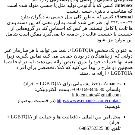
Intersex:
کسی که با آناتومی تولید مثل یا جنسی متولد شده است
که متناسب با باینری جنسی نیست
Asexual:
کسی که به‌طور کلی میل جنسی به دیگران ندارد
**«+» :*** این طراحی شده است به این معنی که این دسته بندی
ها ثابت یا کامل نیستند. هر کس که احساس کند در گروه‌هایی از
جنسیت یا جنسیت غالب در جامعه جا نمی‌گیرد ممکن است شامل
این موارد نیز بشود.
به عنوان یک شخص LGBTQIA+، شما می توانید با هر سازمان غیر
دولتی که از پناهندگان در یونان حمایت می کند، تماس بگیرید، زیرا
همه آنها خدمات خود را بدون تبعیض ارائه می دهند، اما در اینجا شما
همچنین دو طرح را پیدا می کنید که کمک تخصصی برای افراد
LGBTQIA + ارائه می دهند:
Amantes - (خط پشتیبانی برای LGBTQIA + افراد)
واتساپ 6971693446 30+. پست الکترونیکی:
info.emantes@gmail.com
https://www.emantes.com/contact
(در قسمت موضوع
بنویسید:
محل امن بین المللی - (فعالیت ها و حمایت از LGBTQIA +
افراد)
تلفن. 6986752325 30+