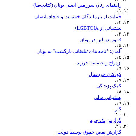
راهنمای زنان سرزمین اصلی یونان (کتابچه‌ها)
١١.
حمایت از بازماندگان خشونت و قاچاق انسان
١٢.
پشتیبانی از LGBTQIA+
١٣.
قانون دوبلین در یونان
١٤.
آلمان: "نامه های تبلیغاتی بازگشت" به یونان
١٥.
ازدواج و حضانت فرزند
١٦.
کودکان خردسال
١٧.
کمک پزشکی
١٨.
پشتیبانی مالی
١٩.
کار
٢٠.
گزارش یک جرم
٢١.
گزارش نقض حقوق توسط دولت