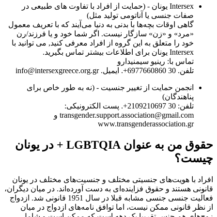
Intersex یونان - (حمایت از افراد با تفاوت های طبیعی در
صفات جنسی یا آناتومی تولید مثل)
گاهی اوقات بچه‌ها با بدنی به دنیا می‌آیند که با تعریف معمول
«مرد» و «زن» سازگار نیست. اگر شما خود و یا فرزند/رن
خود را متعلق به این گروه از افراد معرفی کنید, می توانید با
Intersex یونان برای اطلاعات بیشتر تماس بگیرید.
تماس با: رینیو سیمنیدارو
تلفن. 6977660860 30+. ایمیل. info@intersexgreece.org.gr
انجمن حمایت از تغییر جنسیت - (نه به طور خاص برای
پناهندگان)
تلفن: 2109210697 30+. پست الکترونیکی:
transgender.support.association@gmail.com و
www.transgenderassociation.gr
حقوق من به عنوان LGBTQIA + در یونان
چیست؟
افراد با هویت‌های جنسیتی مختلف و جنسیت‌های مختلف در یونان
قانونی هستند و حقوق فزاینده‌ای به دست آورده‌اند. در میان دیگران،
فعالیت جنسی جنسی مشابه قبلا در سال 1951 قانونی شد. ازدواج
از نظر قانونی ممکن نیست، اما توافق نامه‌های ازدواج در میان
زوج‌های هم جنس تقریبا یک دهه است که ممکن است و شامل