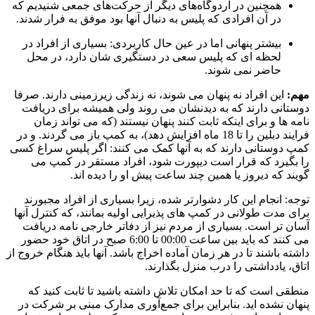
همچنین در اردوگاه‌های دیگر از حرکت‌های جمعی شنیدیم که
در آن افرادی که پلیس به دنبال آنها بود موفق به فرار شدند.
بیشتر پنهانی اما در عین حال کاربردی: بسیاری از افراد در
لحظه ای که پلیس سعی در دستگیری شان دارد، در محل
حاضر نمی شوند.
مهم:
این افراد نه پنهان می شوند، نه زندگی زیرزمینی دارند. صرفا
دوستانی دارند که به دیدنشان می روند ولی همیشه برای دریافت
نامه ها و برای اینکه ثابت کنند پنهان نیستند (که می تواند زمان
فرایند دبلین را تا 18 ماه افزایش دهد)، به کمپ باز می گردند. و در
کمپ دوستانی دارند که به آنها کمک می کنند: اگر پلیس سراغ کسی
را بگیرد که قرار است دیپورت شود، افراد مستقر در کمپ می
گویند که دیروز یا همین چند ساعت پیش او را دیده اند.
توجه: انجام این کار دشوارتر شده، زیرا بسیاری از افراد مجبورند
برای مدت طولانی در کمپ های پذیرایی اولیه بمانند، که کنترل آنها
آسان تر است. بسیاری از مردم نیز از دفاتر خارجی نامه دریافت
می کنند که باید بین ساعت 00:00 تا 6:00 صبح در اتاق خود حضور
داشته باشند تا در هر زمان آماده اخراج باشد. آنها باید هنگام خروج از
اتاق، یادداشتی را درب منزل بگذارند.
منطقی است که تا حد امکان تلاش داشته باشید تا ثابت کنید که
پنهان نشده اید. بنابراین برای جمع‌آوری مدارک مبنی بر شرکت در