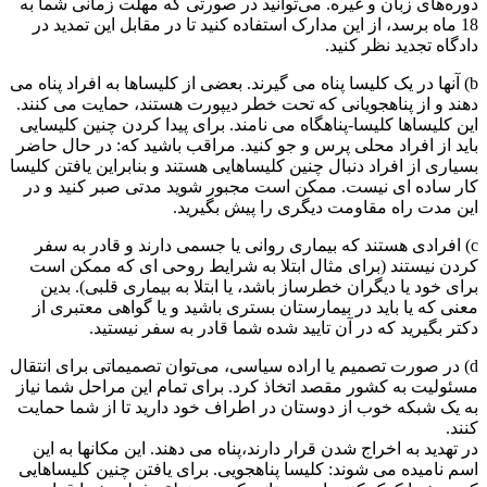
دوره‌های زبان و غیره. می‌توانید در صورتی که مهلت زمانی شما به
18 ماه برسد، از این مدارک استفاده کنید تا در مقابل این تمدید در
دادگاه تجدید نظر کنید.
b) آنها در یک کلیسا پناه می گیرند. بعضی از کلیساها به افراد پناه می
دهند و از پناهجویانی که تحت خطر دیپورت هستند، حمایت می کنند.
این کلیساها کلیسا-پناهگاه می نامند. برای پیدا کردن چنین کلیسایی
باید از افراد محلی پرس و جو کنید. مراقب باشید که: در حال حاضر
بسیاری از افراد دنبال چنین کلیساهایی هستند و بنابراین یافتن کلیسا
کار ساده ای نیست. ممکن است مجبور شوید مدتی صبر کنید و در
این مدت راه مقاومت دیگری را پیش بگیرید.
c) افرادی هستند که بیماری روانی یا جسمی دارند و قادر به سفر
کردن نیستند (برای مثال ابتلا به شرایط روحی ای که ممکن است
برای خود یا دیگران خطرساز باشد، یا ابتلا به بیماری قلبی). بدین
معنی که یا باید در بیمارستان بستری باشید و یا گواهی معتبری از
دکتر بگیرید که در آن تایید شده شما قادر به سفر نیستید.
d) در صورت تصمیم یا اراده سیاسی، می‌توان تصمیماتی برای انتقال
مسئولیت به کشور مقصد اتخاذ کرد. برای تمام این مراحل شما نیاز
به یک شبکه خوب از دوستان در اطراف خود دارید تا از شما حمایت
کنند.
در تهدید به اخراج شدن قرار دارند،پناه می دهند. این مکانها به این
اسم نامیده می شوند: کلیسا پناهجویی. برای یافتن چنین کلیساهایی