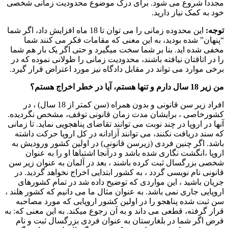
مجدداً شروع می شود. برای درک موضوع محدودیت زمانی شخصی
خود به کمک نیاز دارید.
توجه:
این محدوده زمانی را می توان تا 18 ماه افزایش داد، اگر شما
“پنهان” شده بودید، به این معنی که مقامات فکر می کنند شما
مخفی شده اید. بنا بر شما سخت میگیرد و حتی اگر یک بار هم شما
را در اتاقتان نیافته باشند، محدودیت زمانی را طولانی نموده که در
برخی موارد می تواند در مقابل دادگاه نیز مورد اعتراض قرار گیرد.
من زیر 18 سال دارم و تنها هستم، آیا در خطر اخراج هستم؟
افراد زیر سن قانونی و بدون همراه (سن کمتر از 18 سال) ، در
کشورخاصی ، برایشان مدت زمان قانونی توقف، مشخص نگردیده.
آنها در اروپا در چند نوبت می توانند تقاضای پناهجویی نماید. تا زمانی
که سند دریافت نکنند، می توانند آزادانه در کل اروپا حرکت داشته
باشد. اگر چنین فردی (زیرسن قانونی) در اولین کشور ورودیش به
اروپا ،انگشت نگاری شده باشد و درآنجا اشتباها او را به عنوان
شخصی بزرگسال ثبت کرده باشند ، بعد در آلمان به عنوان زیر سن
قانونی نام نویسی گردد ، به کشور ابتدایی اخراج نخواهد گردید. در
جریان باشید ، این مواردی که توضیح داده شد در تمام کشورهای
اروپایی جاری نمی باشد. به عنوان مثال ما می دانیم که کشور هلند ،
سن ثبت شده پناهجو را در اولین کشور اروپایی که مورد مصاحبه
قرار گرفته، قطعی می داند و به آن رجوع میکند. به این معنی که: به
فرض اگر شما در بلغارستان به عنوان فردی بزرگسال ثبت و نام