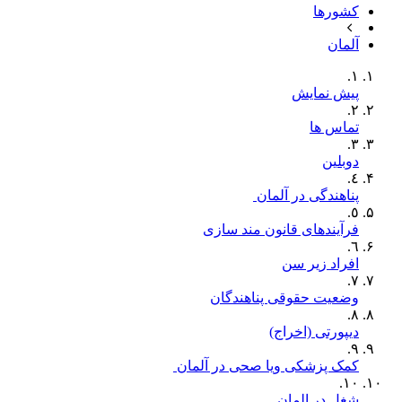
کشورها
آلمان
١.
پیش نمایش
٢.
تماس ها
٣.
دوبلین
٤.
پناھندگی‫ در آلمان ‬‫
٥.
فرآیندهای قانون مند سازی
٦.
افراد زیر سن
٧.
وضعیت حقوقی پناهندگان
٨.
دیپورتی (اخراج)
٩.
‫کمک پزشکی ویا صحی در آلمان ‬‬
١٠.
شغل در المان