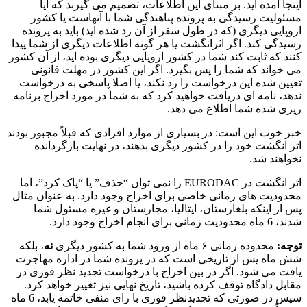
اینجا آمده اید. بر مبنای این اطلاعات، تصمیم می گیرند که آیا
مسئولیت رسیدگی به پرونده پناهندگی شما با آنهاست یا کشور
اروپایی دیگری (که در طول سفر از آن رد شده اید) باید به پرونده
رسیدگی کند. اگر اثرانگشت یا هر گونه اطلاعات دیگری از شما پیدا
کنند که ثابت کند شما در کشور اروپایی دیگری بوده اید، از آن کشور
می خواند که شما را پس بگیرد. اگر این کشور در مهلت قانونی
تعیین شده این درخواست را رد نکند، یا اصلا پاسخی به درخواست
ندهد، نامه ای دریافت خواهید کرد که به شما در مورد اخراج برنامه
ریزی شده شما اطلاع می دهد.
خبر خوب این است: در بسیاری از موارد افرادی که قبلاً مجبور بودند
اثر انگشت خود را در کشور دیگری بدهند، در نهایت بازگردانده
نخواهند شد.
اثر انگشت در EURODAC را نمی توان “حذف” یا “پاک کرد”، اما
محدودیت های زمانی خاصی برای اخراج وجود دارد. به عنوان مثال
پس از اینکه بلغارستان، ایتالیا، مجارستان و غیره مسئول شما
شدند، 6 ماه محدودیت زمانی برای انجام اخراج وجود دارد.
توجه:
محدوده زمانی ۶ ماه از ورود شما به کشور دیگری
نه
، بلکه
شش ماه پس از تاریخی است که در پرونده شما در اداره مهاجرت
یافت می شود. اگر در بین اخراج با درخواست تجدید نظر فوری در
مقابل دادگاه توقف کرده باشید، تاریخ نهایی نیز تغییر خواهد کرد.
سپس در صورتی که تجدیدنظر فوری با رای منفی خاتمه یابد، 6 ماه