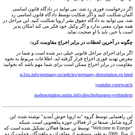
اگر درخواست فوری رد شد، می توانید در دادگاه قانون اساسی
آلمان شکایت کنید و اگر شکایت توسط دادگاه قانون اساسی رد
شد، می توانید به دادگاه حقوق بشر اروپا شکایت کنید. این مراحل در
همه موارد معنی ندارد و اگر وکیل خود فکر می کند امکان پذیر
است یا خیر، باید با او صحبت نماید.
چگونه در آخرین لحظات در برابر اخراج مقاومت کرد:
اگر برای اجرای مراحل قانونی خیلی دیر شده است و شما در
معرض تهدید فوری اخراج قرار گرفته اید، اطلاعات مربوط به نحوه
مقاومت در برابر اخراج ممکن است برای شما مهم باشد که بخوانید:
w2eu.info/germany.en/articles/germany-deportation.en.html
youtube.com/watch
nodeportation.antira.info/abschiebungen-verhindern
………………………………………………………………………
………………………………………………………..
این راهنمایی توسط گروه “به اروپا خوش آمدید” نوشته شده. این
گروه شامل صدها تن از فعالان حوزه پناهجویی است. شبکه
“Welcome to Europe” توسط تن صدها فعالان تشکیل شده است که
از سال 2009 به طور مستقیم از مهاجران و پناهندگان حمایت کرده