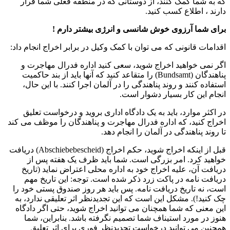
که به شما کمک کنند، از دوستانی که در منطقه فعلی شما قرار
دارند ، اطلاع کسب کنید.
برای شما آرزوی خوش شانسی و انرژی بیشتر دارم !
اقدامات قانونی که می توان با کمک وکیل در برابر اخراج انجام داد:
اگر نمی خواهید اخراج شوید، سعی کنید اداره فدرال مهاجرت و
پناهندگان (Bundsamt) را متقاعد کنید که آنها باید از بند حاکمیت
استفاده کنند و روند پناهندگی را در آلمان اجرا کنند. با این حال،
انجام این کار بسیار دشوار است.
در اکثر موارد، باید به یک دادگاه اداری بروید و درخواست تعلیق
اخراج کنید، که اداره فدرال مهاجرت و پناهندگان را موظف می کند
تا روند پناهندگی در آلمان را انجام دهد.
قبل از اینکه اخراج شوید، حکم اخراج (Abschiebebescheid) دریافت
خواهید کرد. امر بزرگی است. شما باید ظرف یک هفته پس از
دریافت آن، علیه اخراج خود به اداره محلی اعتراض نماید (تاریخ
دریافت نامه در پاکت زرد ذکر شده است. توجه: این تاریخ مهم
است، نه تاریخ دریافت نامه. پس باید هر روز صندوق پستی خود را
چک کنید!). مشکل این است که این تجدیدنظر اثر تعلیقی ندارد، به
این معنی که شما همچنان می توانید اخراج شوید، حتی اگر دادگاه
هنوز در مورد استیناف شما تصمیم نگرفته باشد. بنابراین، شما
همچنین می توانید درخواست تجدیدنظر فوری برای اثر تعلیق