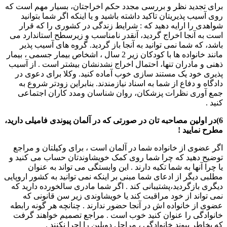
برای تجدید نظر و بررسی مجدد حکم اخراجتان، بسیار مهم است که
روی آسیب پذیریتان تاکید داشته باشید و یا اینکه اگر شما بتوانید
شواهدی را ارایه دهید که : شرایط زندگی در کشوری را که قرار
است به آنجا اخراج گردید، آنقدر نامناسب و زیرسطح استاندارد می
باشد، که شما نمی توانید به آنجا باز گردید. گروه های آسیب پذیر
مانند خانواده ها با کودکان زیر 2 سال ، اشخاص بیمار جسمی ، بیمار
ذهنی و مادران تنها، احتمال اخراج نشدنشان بیشتر است . از آسیب
پذیری خود یک مستند سازی خوب آماده کنید. وکلا برای دعوی در
دادگاه و دفاع از شما به اسناد نیازمندند. بنابراین زودتر شروع به
جمع آوری نظرات پزشکان، روان شناسان ومدد کاران اجتماعی
کنید .
6)در اولین مصاحبه تان در صورتی که در آلمان پیوندی فامیلی دارید،
مطرح نمایید !
اگر عضوی از خانواده شما در آلمان است ، برای وکیلتان و مراجع
توضیح دهید که چرا شما روی کمک خویشاوندتان حساب می کنید و
یا چرا آنها به شما تکیه دارند . این وابستگی می تواند به عنوان
مطلبی دیگر از ادعای شما مبنی بر اینکه نمی توانید به کشور اروپایی
دیگری بازگردید،پشتیبانی کند . اگر شما مادری سالخورده دارید که
نمی تواند از خود مراقبت کند یا خویشاوندی زیر سن قانونی که
عضوی از خانواده اش در آنجا حضور ندارند . چنانچه هر گونه رابطه
خانوادگی را عنوان کنید خوب است . مراجع تصمیم خواهند گرفت
که بخاطر پیوند خانوادگی ، مراحل دوبلین را اجرا نکنند .