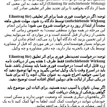
(Eilantrag für aufschiebende Wirkung) ارائه دهید، به این معنی که
شما از دادگاه بخواهید تا برای تجدید نظر اثر تعلیقی صادر کند.
توجه: اگر درخواست فوری شما برای اثر تعلیقی (Eilantrag für
aufschiebende Wirkung) توسط دادگاه رد شود، مهلت شش ماهه
مجدداً از ابتدا از روز رد درخواست شروع می شود!
بنابراین انجام
این مرحله در همه موارد منطقی نیست! به خصوص زمانی که
بخشی از زمان از قبل گذشته است و در مواردی که می‌توانید پیش
از این تخمین بزنید که دادگاه آنها را رد می‌کند، انجام ندادن آن
می‌تواند بسیار هوشمندانه‌تر باشد. در هر موردی که قبل از مشاوره
توسط یک فرد باتجربه نیاز دارید، چه دفتر مشاوره و چه وکیل.
توجه: درخواست تجدیدنظر فوری برای اثر تعلیق (Eilantrag für
aufschiebende Wirkung) فقط ظرف 1 هفته پس از دریافت نامه
زرد قابل ارائه است! درخواست فوری شما باید مستدل باشد. شما
باید در اسرع وقت با یک وکیل تماس بگیرید و به آنها توضیح دهید که
چرا نمی خواهید اخراج شوید، به عنوان مثال، آنچه را که برای شما
در یکی دیگر از ایالت های دوبلین اتفاق افتاده است توضیح دهید.
اگر بیمار، ناتوان یا آسیب دیده هستید، برای اثبات این موضوع باید
گواهی پزشکی از پزشک دریافت کنید.
اگر پناهجویان دیگری هستند که وضعیت خوبی ندارند و ممکن است
خودشان نتوانند درخواست کمک کنند، لطفاً به آنها کمک کنید تا به یک
آژانس مشاوره، پزشک یا وکیل مراجعه نمایند.