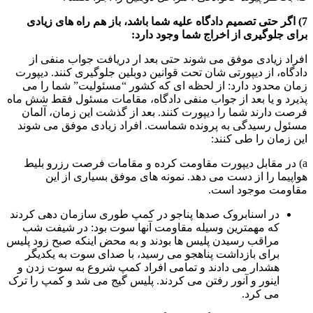
7) اگر حتی تصمیم دادگاه علیه شما باشد، باز هم راه های زیادی
برای جلوگیری از اخراج شما وجود دارد:
افراد زیادی موفق می شوند حتی بعد ار دریافت جواب منفی از
دادگاه، از دیپورتی شان تحت قوانین دوبلین جلوگیری کنند. دیپورت
زمان محدود دارد: از لحظه ای که کشور “مسئولیت” شما را می
پذیرد و یا بعد از جواب منفی دادگاه، مقامات مسئول فقط شش ماه
فرصت دارند شما را دیپورت کنند. بعد از گذشت این زمان، آلمان
مسئول رسیدگی به پرونده شماست. افراد زیادی موفق می شوند
این زمان را طی کنند:
a) در مقابل دیپورت مقاومت کرده و مقامات فرصت رزرو بلیط
هواپیما را از دست می دهد. نمونه های موفق بسیاری از این
مقاومت موجود است.
در اسنابروک صدها پناجو در کمپ طوری سازمان دهی کردند
که مهمترین وسیله مقاومت آنها سوت بود: در شیفت شب
مراقب رسیدن پلیس ها بودند و به محض اینکه صبح زود پلیس
برای بازداشت پناهجو می رسید، با صدای سوت به یکدیگر
هشدار می دادند و تمامی افراد کمپ شروع به سوت زدن و
اینور و آنور رفتن می کردند. پلیس گیج می شد و کمپ را ترک
می کرد.