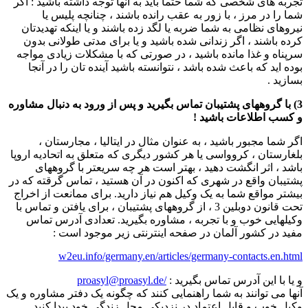
تجربه های شخصی که شما حتما باید به آنها توجه داشته باشید : اگر
شما را در مرز ، با زور به عقب رانده باشند ، چنانچه پلیس یا
نیروهای نظامی به شما ضربه یا لگد زده باشند و یا اینکه تهدیدتان
کرده باشند ، اگر زندانی شده باشید و یا برای مدتی طولانی بدون
سرپناه و غذا مانده باشید ، در صورتی که با مشکلات زیادی مواجه
بوده اید که باعث شده باشد ، نتوانسته باشید آینده تان را در آنجا
بسازید .
3) با گروههای پشتیبان تماس بگیرید و پس از ورود به دنبال مشاوره
و کسب اطلاعات باشید !
اگر شما مجبور باشید ، به عنوان مثال در ایتالیا ، مجارستان ،
بلغارستان ، کروواسی یا هر کشور دیگری که متعلق به اتحادیه اروپا
باشد ، اثر انگشت دهید ، بهتر است هر چه سریعتر با گروههای
پشتیبان واقع در شهری که اکنون در آن هستید ، تماس گرقته که در
بیشتر مواقع شما به یک وکیل هم نیاز دارید. برای ممانعت از اخراج
تحت قانون دوبلین 3 ، از گروههای پشتیبان ، برای یافتن و تماس با
وکیلهایی خوب و با تجربه ، مشاوره بگیرید. تعدادی آدرس تماس
مفید در کشور آلمان در صفحه اینترنتی زیر موجود است :
w2eu.info/germany.en/articles/germany-contacts.en.html
و یا با این آدرس تماس بگیرید :
/proasyl@proasyl.de
آنها می توانند به شما راهنمایی کنند که چگونه یک دفتر مشاوره و یک
وکیل خوب و قابل اعتماد در نزدیکی محل زندگی خود پیدا کنید.