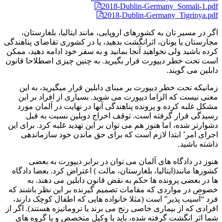
2018-Dublin-Germany_Somali-1.pdf
2018-Dublin-Germany_Tigrinya.pdf
اگر در مسیر تان به کشورهای اروپایی، مانند ایتالیا، بلغارستان،
مجارستان یا یونان، اثرانگشت بدهید، یا در کشوری تقاضای پناهندگی
کرده باشید ولی نخواهید آنجا بمانید و به سفر خود ادامه دهید، ممکن
است تحت خطر دیپورت قرار بگیرید. به چنین چیزی اصطلاحا قانون
دابلین می گویند.
زمانیکه تحت خطر دیپورت بر مبنای دابلین قرار میگیرید، به این
معنی نیست که الزاما دیپورت می شوید. بسیاری از افراد بر این
مشکل غلبه کرده و پرونده پناهندگی آنها در نهایت در آلمان مورد
رسیدگی قرار گرفته است. توقف اخراج دوبلین نسبت به قبل
دشوارتر شده، اما هنوز هم می توان بر این تهدید غلبه کرد. برای این
اجرای امر٬ ابتدا لازم است که برای حق ماندن خود سازماندهی
داشته باشید.
هنوز در دادگاه های آلمان می توان در برابر دیپورت به بعضی
کشورها مانند(ایتالیا، بلغارستان، مالت ) اعتراض کرد. بعضا دادگاه
ها در بعضی پرونده ها حکم به نقض قانون دابلین می دهند. به
خصوص در مواردی که مقامات تصمیم گیرنده بر این نظر باشند که
فرد “آسیب پذیر” است (مثلا خانواده هایی که اطفال کوچک دارند،
افرادی که از بیماری خاصی رنج می برند یا تروماتیزه هستند). اگر از
شما اثر انگشت گرفته شده، باید با وکیل متخصص و یا گروه های