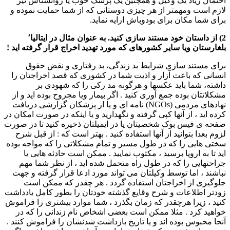
احتمال زیاد یک وکیل و همچنین یک پزشک خوب یا روانشناس نیز
لازم است ومهمتر از هر چیزی دوستانی که از شما حمایت نموده و
برای شما مکان برای بودوباش ارایه نماید.
2) از داستان خود مستند سازی کنید. به عنوان مثال در ایتالیا٬
بلغارستان ویا سایر کشورهای که مورد تهدید اخراج قرار گرفته اید !
برای مستند سازی شرایط بد زندگی، بد رفتاری و نقض حقوق
انسانی که باعث آزار و اذیت شما در کشوری که قصد اخراجتان را
داشته، شما باید عکسها و هرگونه مد رکی را که شهودی بر
مشکلاتتان بوده جمع آوری کنید . اگر بیمار ویا مجروح بوده اید و از
نهادهای مردمی (NGOs) نامه ای و یا از پزشکان گزارشی دریافت
کرده اید ، از آنها کپی گرفته و نگهدارید و یا اینکه در صورت امکان در
صفحه ی فیس بوک شخصیتان یا در ایمیلتان ذخیره کنید تا در صورت
لزوم بعدا بتوانید از آنها استفاده کنید . بهتر است که : از قبل شرح
سختی هایی را که در طول مسیر و تمام مشکلاتی را که مواجه بوده
اید تا به اروپا برسید ، مکتوب نمایید . ممکن است حادثه هایی یا
جراحتهایی را که در طول راه متحمل شده اید ، از نظر شما مهم
نباشند ، اما توسط وکیلتان می تواند مورد ادعا قرار گرفته و جهت
جلوگیری از اخراجتان استفاده گردد . هر چقدر که ممکن است
زودتر اطلاعات و شرح وقایع گذشته خودتان را بطور کامل یادداشت
کنید ، زیرا هرچقدر که زمان بگذرد ، شما موارد بیشتری را فراموش
خواهید کرد . مثلا ممکن است بعضی اشخاص نام زندانی را که در
آنجا محبوس بوده اند و یا تاریخ بازداشت شدنشان را فراموش کنند .