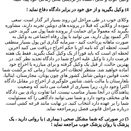
4) وکیل بگیرید و از حق خود در برابر دادگاه دفاع نماید !
وکلای خوب در طی مراحل این روند بسیار اثر گذار است. سعی
نموده از وکلایی که قبلاً در پرونده های دوبلین تجربه دارند، مشاوره
بگیرید که معمولاً برای حمایت از پرونده شما پول می گیرند. حتی
اگر کمبود پول دارید، می توانید با پول رفاه اجتماعی به وکیل به
صورت ماهانه پرداخت کنید - سرمایه گذاری این پول بسیار منطقی
است. لحظه ای که نامه ای با حکم اخراج دریافت می کنید آخرین
لحظه ای است که باید فوراً از یک وکیل کمک بگیرید. فقط یک هفته
فرصت دارد تا وکیل علیه اخراج شما در دادگاه تجدید نظر کند. در
بهترین حالت، از قبل یک وکیل گرفته و برای مبارزه با اخراج خود
آماده خواهید شد. منتظر لحظات اخر نباشید! زمانی که برگشت شما
تحت قوانین دوبلین شامل کشور های چون یونان، مجارستان، ایتالیا،
بلغارستان یا مالت باشد، شانس جلوگیری از اخراج در مقابل دادگاه
اکثرا وجود دارد، زیرا بسیاری از قضات می دانند که وضعیت
پناهندگان در آنجا بسیار مناسب نیست. اما تفاوت زیادی بین دادگاه
های مختلف وجود دارد و شما نمی توانید دادگاهی را که مسئولیت
شما را بر عهده دارد انتخاب کنید. در نهایت مانند قرعه کشی است.
درباره مراحل قانونی فصل زیرمراجعه نماید.
5) در صورتی که شما مشکل صحی ( بیماری ) یا روانی دارید ، یک
پزشک یا روان پزشک خوب مراجعه نماید !