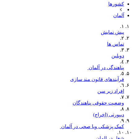
کشورها
آلمان
١.
پیش نمایش
٢.
تماس ها
٣.
دوبلین
٤.
پناھندگی‫ در آلمان ‬‫
٥.
فرآیندهای قانون مند سازی
٦.
افراد زیر سن
٧.
وضعیت حقوقی پناهندگان
٨.
دیپورتی (اخراج)
٩.
‫کمک پزشکی ویا صحی در آلمان ‬‬
١٠.
شغل در المان