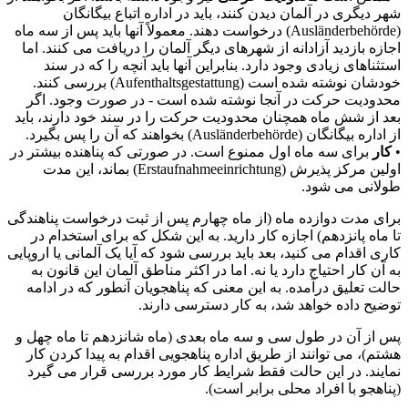
شهر دیگری در آلمان دیدن کنند، باید در اداره اتباع بیگانگان
(Ausländerbehörde) درخواست دهند. معمولاً آنها باید پس از سه ماه
اجازه بازدید آزادانه از شهرهای دیگر آلمان را دریافت می کنند. اما
استثناهای زیادی وجود دارد. بنابراین آنها باید آنچه را که در سند
خودشان نوشته شده است (Aufenthaltsgestattung) بررسی کنند.
محدودیت حرکت در آنجا نوشته شده است - در صورت وجود. اگر
بعد از شش ماه همچنان محدودیت حرکت را در سند خود دارند، باید
از اداره بیگانگان (Ausländerbehörde) بخواهند که آن را پس بگیرد.
•
کار
برای سه ماه اول ممنوع است. در صورتی که پناهنده بیشتر در
اولین مرکز پذیرش (Erstaufnahmeeinrichtung) بماند، این مدت
طولانی می شود.
برای مدت دوازده ماه (از ماه چهارم پس از ثبت درخواست پناهندگی
تا ماه پانزدهم) اجازه کار دارید. به این شکل که برای استخدام در
کاری اقدام می کنید، بعد باید بررسی شود که آیا یک آلمانی یا اروپایی
به آن کار احتیاج دارد یا نه. اما در اکثر مناطق آلمان این قانون به
حالت تعلیق درآمده. به این معنی که پناهجویان آنطور که در ادامه
توضیح داده خواهد شد، به کار دسترسی دارند.
پس از آن در طول سی و سه ماه بعدی (ماه شانزدهم تا ماه چهل و
هشتم)، می توانند از طریق اداره پناهجویی اقدام به پیدا کردن کار
نمایند. در این حالت فقط شرایط کار مورد بررسی قرار می گیرد
(پناهجو با افراد محلی برابر است).