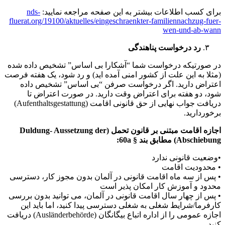
برای کسب اطلاعات بیشتر به این صفحه مراجعه نمایید:
nds-
fluerat.org/19100/aktuelles/eingeschraenkter-familiennachzug-fuer-
wen-und-ab-wann
رد درخواست پناهندگی
در صورتیکه درخواست شما “آشکارا بی اساس” تشخیص داده شده
(مثلا به این علت از کشور امنی آمده اید) و رد شود، یک هفته فرصت
اعتراض دارید. اگر درخواست صرفن “بی اساس” تشخیص داده
شود، دو هفته برای اعتراض وقت دارید. در صورت اعتراض تا
دریافت جواب نهایی از حق قانونی اقامت (Aufenthaltsgestattung)
برخوردارید.
اجازه اقامت مبتنی بر قانون تحمل (Duldung- Aussetzung der
Abschiebung) مطابق بند § 60a:
•وضعیت قانونی ندارد
• محدودیت اقامت
• پس از سه ماه اقامت قانونی در آلمان بدون مجوز کار، دسترسی
محدود و آموزش کار امکان پذیر است
• پس از چهار سال اقامت قانونی در آلمان، می توانید بدون بررسی
کارفرما/شرایط شغلی به شغلی دسترسی پیدا کنید، اما باید این
اجازه عمومی را از اداره اتباع بیگانگان (Ausländerbehörde) دریافت
کنید.