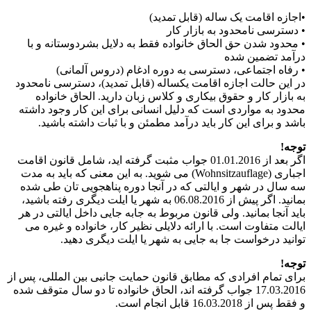
•اجازه اقامت یک ساله (قابل تمدید)
• دسترسی نامحدود به بازار کار
• محدود شدن حق الحاق خانواده فقط به دلایل بشردوستانه و با
درآمد تضمین شده
• رفاه اجتماعی، دسترسی به دوره ادغام (دروس آلمانی)
در این حالت اجازه اقامت یکساله (قابل تمدید)، دسترسی نامحدود
به بازار کار و حقوق بیکاری و کلاس زبان دارید. الحاق خانواده
محدود به مواردی است که دلیل انسانی برای این کار وجود داشته
باشد و برای این کار باید درآمد مطمئن و با ثبات داشته باشید.
توجه!
اگر بعد از 01.01.2016 جواب مثبت گرفته اید، شامل قانون اقامت
اجباری (Wohnsitzauflage) می شوید. به این معنی که باید به مدت
سه سال در شهر و ایالتی که در آنجا دوره پناهجویی تان طی شده
بمانید. اگر پیش از 06.08.2016 به شهر یا ایلت دیگری رفته باشید،
باید آنجا بمانید. ولی قانون مربوط به جابه جایی داخل ایالتی در هر
ایالت متفاوت است. با ارائه دلایلی نظیر کار، خانواده و غیره می
توانید درخواست جا به جایی به شهر یا ایلت دیگری دهید.
توجه!
برای تمام افرادی که مطابق قانون حمایت جانبی بین المللی، پس از
17.03.2016 جواب گرفته اند، الحاق خانواده تا دو سال متوقف شده
و فقط پس از 16.03.2018 قابل انجام است.