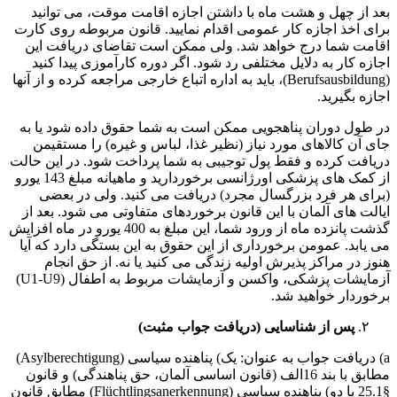
بعد از چهل و هشت ماه با داشتن اجازه اقامت موقت، می توانید
برای اخذ اجازه کار عمومی اقدام نمایید. قانون مربوطه روی کارت
اقامت شما درج خواهد شد. ولی ممکن است تقاضای دریافت این
اجازه کار به دلایل مختلفی رد شود. اگر دوره کارآموزی پیدا کنید
(Berufsausbildung)، باید به اداره اتباع خارجی مراجعه کرده و از آنها
اجازه بگیرید.
در طول دوران پناهجویی ممکن است به شما حقوق داده شود یا به
جای آن کالاهای مورد نیاز (نظیر غذا، لباس و غیره) را مستقیمن
دریافت کرده و فقط پول توجیبی به شما پرداخت شود. در این حالت
از کمک های پزشکی اورژانسی برخوردارید و ماهیانه مبلغ 143 یورو
(برای هر فرد بزرگسال مجرد) دریافت می کنید. ولی در بعضی
ایالت های آلمان با این قانون برخوردهای متفاوتی می شود. بعد از
گذشت پانزده ماه از ورود شما، این مبلغ به 400 یورو در ماه افزایش
می یابد. عمومن برخورداری از این حقوق به این بستگی دارد که آیا
هنوز در مراکز پذیرش اولیه زندگی می کنید یا نه. از حق انجام
آزمایشات پزشکی، واکسن و آزمایشات مربوط به اطفال (U1-U9)
برخوردار خواهید شد.
پس از شناسایی (دریافت جواب مثبت)
a) دریافت جواب به عنوان: یک) پناهنده سیاسی (Asylberechtigung)
مطابق با بند 16الف (قانون اساسی آلمان، حق پناهندگی) و قانون
§25.1 یا دو) پناهنده سیاسی (Flüchtlingsanerkennung) مطابق قانون