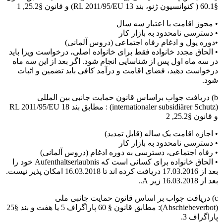
§60.1 ( کنوانسیون ژنو، بند 13 RL 2011/95/EU) و قانون §25.2, 1
• مجوز اقامت با اعتبار سه سال
• دسترسی نامحدود به بازار کار
•دوره پول و ادغام رفاه اجتماعی (دروس آلمانی)
• الحاق مجدد خانواده فقط برای خانواده اصلی، درخواست ویزا باید
در سه ماه اول پس از شناسایی انجام شود. اگر بعد از این سه ماه
درخواست دهید، فضای اقامت و درآمد کافی باید تضمین و اثبات
شود.
b) دریافت جواب براساس قانون حمایت جانبی بین المللی
(internationaler subsidiärer Schutz) : مطابق بند 18 RL 2011/95/EU
و قانون §25.2, 2
• اجازه اقامت یک ساله (قابل تمدید)
• دسترسی نامحدود به بازار کار
• رفاه اجتماعی، دسترسی به دوره ادغام (دروس آلمانی)
• الحاق خانواده برای کسانی است که Aufenthaltserlaubnis خود را
بعد از 17.03.2016 دریافت کرده اند تا 16.03.2018 امکان پذیر نیست.
بعد از 16.03.2018 زیر A..
c) دریافت جواب بر اساس قانون حمایت جانبی ملی
(Abschiebeverbot): مطابق قانون § 60 پاراگراف 5 یا هفت و بند §25
پاراگراف 3.