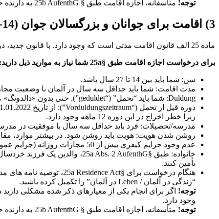
توجه!
متأسفانه، اجازه اقامت طبق § 25b AufenthG به دارنده حق الحاق خانواده را نمی دهد.
3) اقامت برای جوانان و بزرگسالان جوان (14-27 سال) که به خوبی ادغام شده اند - § 25a قانون اقامت
ماده 25 الف قانون اقامت مدتی است که وجود دارد. با قانون جدید، دولت فدرال این مقررات اقامت برای نوجوانان و جوانان را کمی تغییر داده است. متاسفانه وضعیت کمی بدتر شده است.
برای درخواست اجازه اقامت طبق §25a شما نیاز به موارید ذیل دارید:
سن: شما باید بین 14 تا 27 سال باشد.
مدت اقامت: شما باید حداقل سه سال در آلمان با وضعیت مجاز، تایید شده یا قا
Duldung: شما باید “تحمل” (“geduldet”). حتی بدون «دالدونگ» معمولاً می‌توان آن را «تحمل» قانون در نظر گرفت.
زیرا خطر اخراج در این دوره 12 ماهه وجود دارد.
مدرسه/تحصیلات: فرد باید حداقل سه سال با موفقیت در مدرسه حضور داشته باشد یا
روشن شدن هویت: هویت باید روشن شود. در بیشتر موارد، مقاما
عدم وجود جرایم کیفری بیش از 50 مجازات روزانه (جرایم عمومی) یا 90 مجازات روزانه (جرایم طبق قانون در مورد اتباع خارجی، مانند نقض گذرنامه).
خانواده: طبق §a Abs. 2 AufenthG
تأمین کنند.
هنگام درخواست برای §Act
“زندگی در آلمان / Leben در آلمان” را تکمیل کرده باشید.
توجه!
اگر برای انجام یکی از معیارهای ذکر شده مشکلی دارید سع
وجود دارد.
توجه!
متأسفانه، اجازه اقامت طبق § 25b AufenthG به دارنده حق الحاق خانواده را نمی دهد.