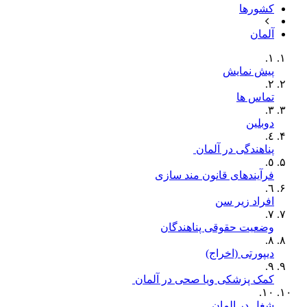
کشورها
آلمان
١.
پیش نمایش
٢.
تماس ها
٣.
دوبلین
٤.
پناھندگی‫ در آلمان ‬‫
٥.
فرآیندهای قانون مند سازی
٦.
افراد زیر سن
٧.
وضعیت حقوقی پناهندگان
٨.
دیپورتی (اخراج)
٩.
‫کمک پزشکی ویا صحی در آلمان ‬‬
١٠.
شغل در المان