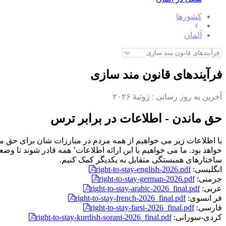
کشورها
آلمان
فرآیندهای قانون مند سازی
آخرین به روز رسانی :
ژوئیهٔ ۲۰۲۶
حق ماندن - اطلاعات در برابر ترس
با اطلاعات زیر می خواهیم از همه مردم در مبارزات شان برای حق ما
خواهد بود. ما می خواهیم با ا
ساختارهای همبستگی متقابل به یکدیگر کمک کنیم.
انگلیسی:
right-to-stay-english-2026.pdf
جرمنی:
right-to-stay-german-2026.pdf
عربی:
right-to-stay-arabic-2026_final.pdf
فر انسوی:
right-to-stay-french-2026_final.pdf
فارسی:
right-to-stay-farsi-2026_final.pdf
کردی-سورانی:
right-to-stay-kurdish-sorani-2026_final.pdf