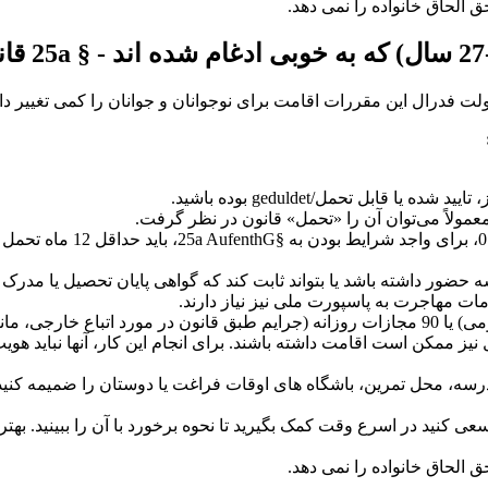
بل تحمل/geduldet بوده باشید.
 بتواند ثابت کند که گواهی پایان تحصیل یا مدرک حرفه ای (“Berufsabschluss”) در آلمان 
ت مهاجرت به پاسپورت ملی نیز نیاز دارند.
25، والدین یک فرزند خردسال نیز ممکن است اقامت داشته باشند. برای انجام این کار، آنها
25a Residence ، توصیه نامه های مدرسه، محل تمرین، باشگاه های اوقات فراغت یا دوس
ی کنید در اسرع وقت کمک بگیرید تا نحوه برخورد با آن را ببینید. بهت