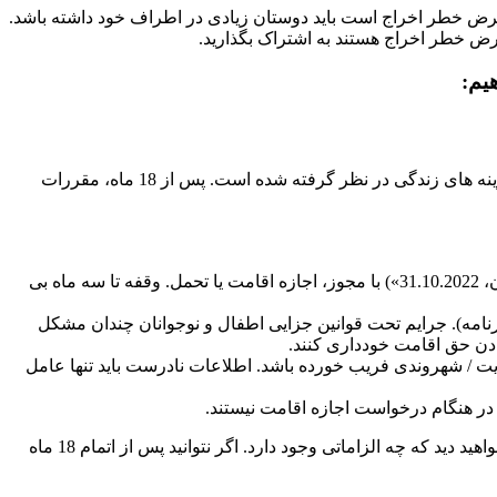
معرض خطر اخراج است باید دوستان زیادی در اطراف خود داشته باشد.
عرض خطر اخراج هستند به اشتراک بگذارید.
یم:
فرصت اقامت طبق §104c AufenthG حق موقت اقامت برای 18 ماه است. این 18 ماه برای گرفتن پاسپورت و اشتغال به کار برای تامین هزینه های زندگی در نظر گرفته شده است. پس از 18 ماه، مقررات
اگرقبل از 31.10.2017 وارد کشور آلمان شده اید و حداقل پنج سال بدون وقفه در آلمان اقامت داشته اید («5 سال اقامت قبلی در آلمان، 31.10.2022») با مجوز، اجازه اقامت یا تحمل. وقفه تا سه ماه بی
اع خارجی، مانند نداشتن گذرنامه). جرایم تحت قوانین جزایی اطفال و نوجوانان چندان مشکل
دن حق اقامت خودداری کنند.
 / شهروندی فریب خورده باشد. اطلاعات نادرست باید تنها عامل
ر هنگام درخواست اجازه اقامت نیستند.
این اجازه اقامت فقط 18 ماه اعتبار دارد. در طی این 18 ماه، شما باید آماده درخواست مجوز اقامت طبق 25b یا 25a باشید. در ادامه خواهید دید که چه الزاماتی وجود دارد. اگر نتوانید پس از اتمام 18 ماه