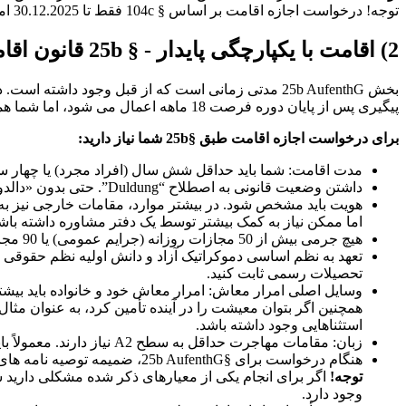
توجه! درخواست اجازه اقامت بر اساس § 104c فقط تا 30.12.2025 امکان پذیر است. پس از آن این امکان به پایان می رسد.
2) اقامت با یکپارچگی پایدار - § 25b قانون اقامت
پیگیری پس از پایان دوره فرصت 18 ماهه اعمال می شود، اما شما همچنین می توانید مستقیماً درخواست دهید.
برای درخواست اجازه اقامت طبق §25b شما نیاز دارید:
مدت اقامت: شما باید حداقل شش سال (افراد مجرد) یا چهار سال (خانواده های
داشتن وضعیت قانونی به اصطلاح “Duldung”. حتی بدون «دالدونگ»، عموماً شما را «تحمل می‌کنند».
هویت باید مشخص شود. در بیشتر موارد، مقامات خارجی نیز به پا
اما ممکن نیاز به کمک بیشتر توسط یک دفتر مشاوره داشته باشی
هیچ جرمی بیش از 50 مجازات روزانه (جرایم عمومی) یا 90 مجازات روزانه (جرایم طبق قانون در مورد اتباع خارجی، به عنوان مثال نقض گذرنامه).
تحصیلات رسمی ثابت کنید.
همچنین اگر بتوان معیشت را در آینده تأمین کرد، به عنوان مثال
استثناهایی وجود داشته باشد.
زبان: مقامات مهاجرت حداقل به سطح A2 نیاز دارند. معمولاً باید این را با مدرک زبان ثابت کنید.
هنگام درخواست برای §25b AufenthG، ضمیمه توصیه نامه های مدرسه، آموزش، باشگاه های اوقات فراغت یا دوستان نیز می تواند مفید باشد.
توجه!
اگر برای انجام یکی از معیارهای ذکر شده مشکلی دارید سع
وجود دارد.