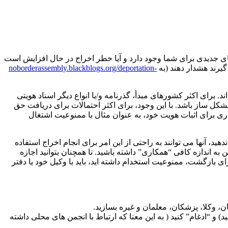
های جدیدی برای شما وجود دارد و آیا خطر اخراج در حال افزایش است
گیرند هشدار دهند (به
noborderassembly.blackblogs.org/deportation-
. برای اکثر کشورهای مبدأ، گذرنامه و/یا انواع دیگر اسناد هویتی
مشکل ساز باشد. با این وجود، برای اکثر احتمالات برای دریافت حق
ری برای اثبات هویت خود، به عنوان مثال با ممنوعیت اشتغال
تر و یافتن یک راه خوب برای حفظ تعادل بسیار مهم است. از یک طرف برای اینکه اسناد را به Ausländerbehörde تحویل ندهید، آنها می توانند به راحتی از این امر برای انجام اخراج استفاده
به اندازه کافی “همکاری” داشته باشید. تا همچنان بتوانید اجازه
ای بازگشت، ممنوعیت استخدام داشته اید، باید با وکیل خود یا دفتر
ان، وکلا، پزشکان، معلمان و غیره بسازید.
 و “ادغام” کنید ( به این معنا که ارتباط با انجمن های محلی داشته