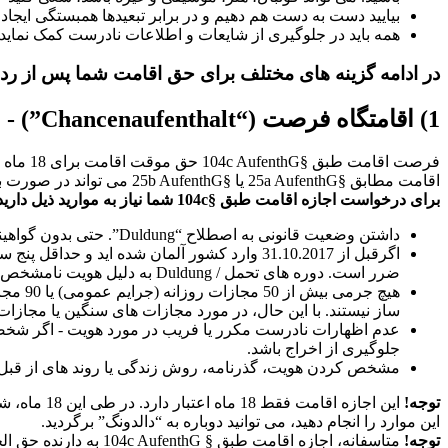
بیایید دست به دست هم دهیم و در برابر تبعیدها همبستگی ایجا
همه باید در جلوگیری از شایعات و اطلاعات نادرست کمک نماید. 
در ادامه گزینه های مختلف برای حق اقامت شما پس از رد شد
1) اقامتگاه فرصت (“Chancenaufenthalt”) - § 104c قانون اقامت
اقامت مطابق §25a AufenthG یا §25b AufenthG می تواند در صورت برآورده شدن شرایط لازم الاجرا شود.
برای درخواست اجازه اقامت طبق §104c شما نیاز به موارید ذیل دارید:
داشتن وضعیت قانونی به اصطلاح “Duldung”. حتی بدون گواهینامه “Duldung”، شما معمولاً این وضعیت را دارا هستید.
ضرر است. دوره های تحمل / Duldung به دلیل هویت نامشخص طبق §60b AufenthG نیز جز پنج سال اقامت قبلی محسوب می شود.
هیچ جر
ساز نیستند. با این حال، در مورد مجازات های سنگین یا مجاز
عدم اظهارات نادرست مکرر یا فریب در مورد هویت - اگر شخصی
جلوگیری از اخراج باشد.
مشخص کردن هویت، گذرنامه، روش زندگی یا روند های از قبل ل
توجه!
این موارد را انجام دهید، می توانید دوباره به “دالدونگ” برگردید.
توجه!
متاسفانه، اجازه اقامت طبق § 104c AufenthG به دارنده حق الحاق خانواده را نمی دهد.