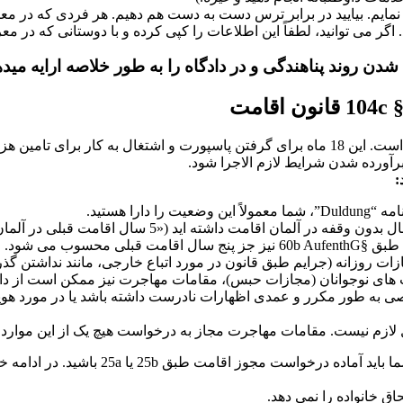
د نمایم. بیایید در برابر ترس دست به دست هم دهیم. هر فردی که در 
اگر می توانید، لطفاً این اطلاعات را کپی کرده و با دوستانی که در م
ن روند پناهندگی و در دادگاه را به طور خلاصه ارایه میده
می بیش از 50 مجازات روزانه (جرایم عمومی) یا 90 مجازات روزانه (جرایم طبق قانون در مورد اتب
ات های نوجوانان (مجازات حبس)، مقامات مهاجرت نیز ممکن است از دا
 به طور مکرر و عمدی اظهارات نادرست داشته باشد یا در مورد هویت
ازم نیست. مقامات مهاجرت مجاز به درخواست هیچ یک از این موارد د