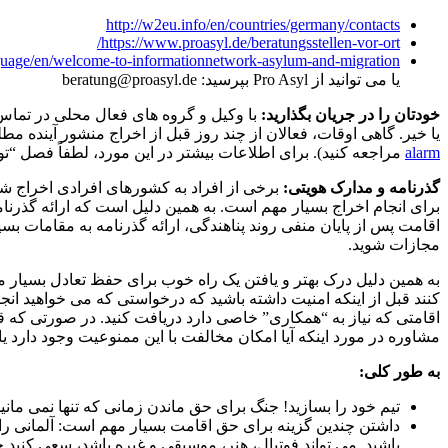
http://w2eu.info/en/countries/germany/contacts
https://www.proasyl.de/beratungsstellen-vor-ort/
anguage/en/welcome-to-informationnetwork-asylum-and-migration/
یا می توانید از Pro Asyl بپرسید: beratung@proasyl.de
خودتان را در جریان بگذارید:
با وکیل و گروه های فعال محلی در تماس 
یا خیر. گاهی اوقات، فعالان از چند روز قبل از اخراج منشور آینده 
alarm
مراجعه کنید). برای اطلاعات بیشتر در این مورد، لطفاً فصل “ت
گذرنامه و مدارک هویتی:
برخی از افراد به کشورهای افرادی اخراج شده ا
برای انجام اخراج بسیار مهم است. به همین دلیل است که ارائه گذرنام
اقامت پس از پایان منفی روند پناهندگی، ارائه گذرنامه به مقامات ب
مجازات شوید.
کنند قبل از اینکه امنیت داشته باشید که درخواستی که می خواهید انجا
اقامتی که نیاز به “همکاری” خاصی دارد دریافت کنید. در صورتی که قبل
مشاوره در مورد اینکه آیا امکان مخالفت با این ممنوعیت وجود دارد ی
به طور کلی:
تیم خود را بسازید! جنگ برای حق ماندن زمانی که تنها نمی مانی
داشتن چندین گزینه برای حق اقامت بسیار مهم است: آلمانی را یا
باشید. می تواند فوتبال، هنر، موسیقی و غیره باشد، سعی کنید خ