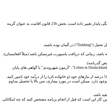
بخش 25b AufenthG مدتی زمانی است که از قبل وجود داشته است. دولت فدرال با یک قانون جدید، کمی این مقررات اقامتی را برای یکپارچگی پایدار تغییر داده است. بخش 25b قانون اقامت به عنوان گزینه
بوده باشید.
 باشد، زمانی که دریافت پاسپورت غیرممکن باشد (مثلاً افغانستان)،
تعهد به نظم اساسی دموکراتیک آزاد و دانش اولیه نظم حقوقی و اجتماعی. شما می توانید این را با شرکت در آزمون “زندگی در آلمان/Leben in Deutschland”، “آزمون شهروندی” یا گواهی های پایان
وسایل اصلی امرار معاش: امرار معاش خود و خانواده باید بیشتر تأمین شود. این بدان معناست که باید ثابت کنید که می توانید حداقل 51 درصد از نیازهای خود (و خانواده تان) را از درآمد خود تامین کنید.
ل وجود دارد. ممکن است در مورد بیماری، سن بالا یا تحصیل مداوم
رین کار این است که قبل از انجام برنامه مشخص کنید که چه امکاناتی