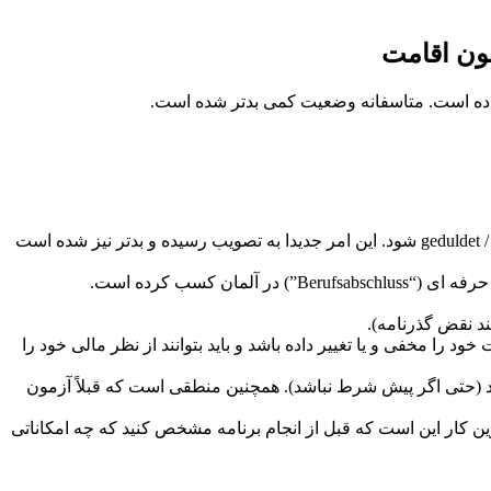
دوره قبل از تحمل (“Vorduldungszeitraum”): از تاریخ 01.01.2022، برای واجد شرایط بودن به §25a AufenthG، باید حداقل 12 ماه تحمل / geduldet شود. این امر جدیدا به تصویب رسیده و بدتر نیز شده است
کسب کرده است.
 نباید هویت خود را مخفی و یا تغییر داده باشد و باید بتوانند از نظر مالی خود را
تان را ضمیمه کنید (حتی اگر پیش شرط نباشد). همچنین منطقی است که قبلاً آزمون
رین کار این است که قبل از انجام برنامه مشخص کنید که چه امکاناتی