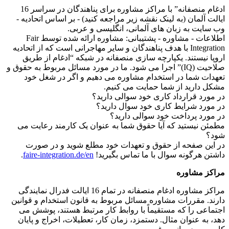
ادغام منصفانه” با مراکز مشاوره برای پناهندگان در سراسر 16
ایالت آلمان (به لینک نقشه زیر مراجعه کنید) - بر اساس اتحادیه -
وب سایت به زبان های آلمانی، انگلیسی و عربی.
اطلاعات - مشاوره - پشتیبانی: مشاوره ارائه شده توسط Fair
Integration با هدف پناهندگان و سایر مهاجرانی است که از اتحادیه
اروپا نیستند. یکپارچه سازی منصفانه در شبکه “ادغام از طریق
صلاحیت (IQ)” اجرا می شود. ما در مورد مسائل مربوط به حقوق و
تعهدات شما در استخدام مشاوره می دهیم و اگر در شغل خود
مشکل دارید از شما حمایت می کنیم.
در مورد قرارداد کاری خود سوالی دارید؟
در مورد شرایط کاری خود سوال دارید؟
در مورد پرداخت خود سوالی دارید؟
مطمئن نیستید که آیا حقوق شما به عنوان یک کارمند رعایت می
شود؟
در این صفحه از حقوق و تعهدات خود مطلع شوید و در صورت
داشتن هرگونه سوال با ما تماس بگیرید!
faire-integration.de/en
.
مراکز مشاوره
مراکز مشاوره ادغام منصفانه در تمام 16 ایالت فدرال نمایندگی
دارند. مقررات مشاوره مسائل مربوط به قانون استخدام و قوانین
اجتماعی را که مستقیماً با روابط کار مرتبط هستند، پوشش می
دهد، به عنوان مثال. دستمزد، زمان کار، تعطیلات، اخراج و پایان