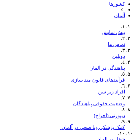
کشورها
آلمان
١.
پیش نمایش
٢.
تماس ها
٣.
دوبلین
٤.
پناھندگی‫ در آلمان ‬‫
٥.
فرآیندهای قانون مند سازی
٦.
افراد زیر سن
٧.
وضعیت حقوقی پناهندگان
٨.
دیپورتی (اخراج)
٩.
‫کمک پزشکی ویا صحی در آلمان ‬‬
١٠.
شغل در المان