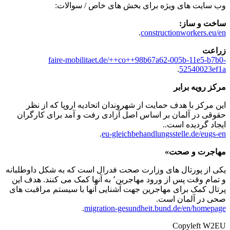
وب سایت های ویژه برای بخش های خاص / سوالات:
ساخت و ساز:
.
constructionworkers.eu/en
زراعت
faire-mobilitaet.de/++co++98b67a62-005b-11e5-b7b0-
.
52540023ef1a
مرکز رویه برابر
این مرکز با هدف حمایت از شهروندان اتحادیه اروپا که از نظر
حقوقی در آلمان بر اساس اصل آزادی رفت و آمد برای کارگران
ایجاد گردیده است..
.
eu-gleichbehandlungsstelle.de/eugs-en
مهاجرت و صحت»
یکی از پورتال های وزارت صحت فدرال است که به شکل داوطلبانه
و تمام وقت پس از ورود مهاجرین٬ به آنها کمک می کنند. هدف این
پرتال کمک برای مهاجرین جهت آشنایی آنها با سیستم مراقبت های
صحی در آلمان است.
.
migration-gesundheit.bund.de/en/homepage
Copyleft W2EU