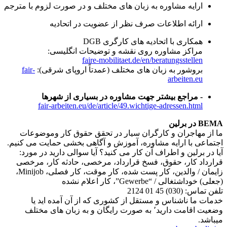
ارایه مشاوره به زبان های مختلف و در صورت لزوم با مترجم
ارائه اطلاعات صرف نظر از عضویت در اتحادیه
همکاری با اتحادیه های کارگری DGB
مراکز مشاوره روی نقشه و توضیحات انگلیسی:
faire-mobilitaet.de/en/beratungsstellen
بروشور به زبان های مختلف (عمدتاً اروپای شرقی):
fair-
arbeiten.eu
- مراجع بیشتر جهت مشاوره در بسیاری از شهرها
fair-arbeiten.eu/de/article/49.wichtige-adressen.html
BEMA در برلین
ما از مهاجران و کارگران سیار در تحقق حقوق کار وموضوعات
اجتماعی با ارایه مشاوره، آموزش و آگاهی بخشی حمایت می کنیم.
آیا در برلین و اطراف آن کار می کنید؟ آیا سوالی دارید در مورد:
قرارداد کار، حقوق، فسخ قرارداد، مرخصی، حادثه کار، مرخصی
زایمان / والدین، کار پست شده، کار موقت، کار فصلی، Minijob،
(جعلی) خوداشتغالی / “Gewerbe”، کار اعلام نشده
تلفن تماس: (030) 2124 01 45
خدمات ما ناشناس و مستقل از کشوری که از آن آمده اید یا
وضعیت اقامت دارید٬ به صورت رایگان و به زبان های مختلف
میباشد.