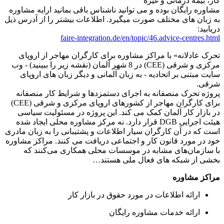
کار، بیمه درمانی و غیره
مشاوره رایگان بوده و می توانید ناشناس باقی بمانید ارایه مشاوره
به زبان های مختلف صورت میگیرد. اطلاعات بیشتر را از آدرس ذیل
دریابید:
faire-integration.de/en/topic/46.advice-centres.html
تحرک عادلانه» با مراکز مشاوره برای کارگران مهاجر از اروپای
مرکزی و شرقی (CEE) در 8 شهر آلمان (نقشه زیر را ببینید) - وب
سایت مبتنی بر اتحادیه - به زبان آلمانی و دیگر زبان های اروپای
شرقی.
پروژه تحرک منصفانه به اجرای دستمزدها و شرایط کار منصفانه
برای کارگران مهاجر از کشورهای اروپای مرکزی و شرقی (CEE)
در بازار کار آلمان کمک می کند. این پروژه در مسئولیت سیاسی
هیئت اجرایی DGB قرار دارد. نه مرکز مشاوره محلی ایجاد شده
است که در آن کارگران سیار اطلاعات و پشتیبانی را به زبان مادری
خود در مورد قانون کار و اجتماعی دریافت می کنند. مراکز مشاوره
با سازمان‌های مشابه در موسسات محلی همکاری می‌کنند که
بخشی از شبکه های فعال ملی هستند…
مراکز مشاوره
ارائه اطلاعات در مورد حقوق در بازار کار
ارائه خدمات مشاوره رایگان