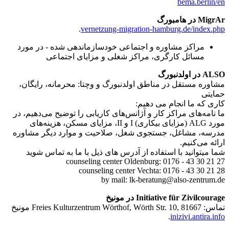
bema.berlin/en
MigrAr در هامبورگ
.
vernetzung-migration-hamburg.de/index.php
مراکز مشاوره و اجتماعی خودسازماندهی شده - در مورد
مسائل کارگری، مراکز شغلی و مزایای اجتماعی
ALSO در اولدنبورگ
مشاوره مستقل در مناطق اولدنبورگ و وچتا: محرمانه، رایگان،
حمایتی
کاری که ما انجام می دهیم:
ما نامه‌های مراکز کار و آژانس‌های کاریابی را توضیح می‌دهیم، در
مورد ALG (مزایای بیکاری) I و II، مزایای مسکن، هزینه‌های
مدرسه، مشاغل، جستجوی شغل، صلاحیت و موارد دیگر مشاوره
ارائه می‌کنیم.
شما میتوانید با استفاده از آدرس های ذیل با ما به تماس شوید
counseling center Oldenburg: 0176 - 43 30 21 27
counseling center Vechta: 0176 - 43 30 21 28
by mail: lk-beratung@also-zentrum.de
Initiative für Zivilcourage در مونیخ
تماس: Freies Kulturzentrum Wörthof, Wörth Str. 10, 81667 مونیخ
.
inizivi.antira.info