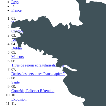
Pays
France
01.
Vue d'ensemble
02.
Contacts
03.
Asile
04.
Dublin
05.
Mineurs
06.
Titres de séjour et régularisation des "Sans‑Papiers"
07.
Droits des personnes "sans‑papiers"
08.
Santé
09.
Contrôle, Police et Rétention
10.
Expulsion
11.