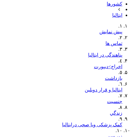
کشورها
ایتالیا
١.
پیش نمایش
٢.
تماس ها
٣.
پناهندگی در ایتالیا
٤.
اخراج>دیپورت
٥.
بازداشت
٦.
ایتالیا و قرار دوبلین
٧.
جنسيت
٨.
زندگي
٩.
کمک پزشکی ویا صحی درایتالیا
١٠.
زیر سن