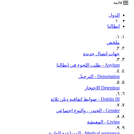
قائمة
الدول
إيطاليا
١.
ملخص
٢.
جهات اتصال جديدة
٣.
Asylum - طلب اللجوء في ايطاليا
٤.
Deportation - الترحيل
٥.
Detention الاحتجاز
٦.
Dublin III - ضوابط اتفاقية دبلن ثلاثة
٧.
Gender - الجندر - والنوع اجتماعي
٨.
Living - المعيشة
٩.
Medical assistance - المساعدة الطبية