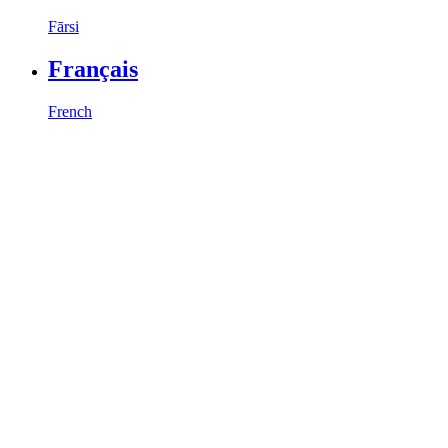
Fārsi
Français
French