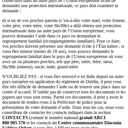
consécutifs dans un autre pays de l’Union européenne avant de
demander une protection internationale, ce pays doit examiner ta
demande ;
d) si un de vos proches parents (c’est-à-dire votre mari, votre femme,
votre père, votre mère, votre fils/fille) a déjà obtenu une protection
internationale dans un autre pays de l’Union européenne, vous
pouvez demander l’asile dans ce pays en demandant le
regroupement familial (ricongiungimento familiare). Pour ce faire,
vos proches doivent présenter une demande écrite à l’État italien ; si
vous êtes mineur (moins de 18 ans), vous pouvez demander le
regroupement familial dans le pays de l’Union européenne où vous
avez un ou plusieurs proches, tels que père, mère, frère, sœur,
fils/fille (mineur), oncle, tante, grand-mère.
N’OUBLIEZ PAS : si vous êtes renvoyé-e en Italie depuis un autre
pays européen en application du règlement de Dublin, il peut vous
être très difficile de demander l’asile ou de trouver une place dans un
centre d’accueil. N’oublie pas de conserver tous les documents et les
papiers qui vous sont remis. Parmi ces documents, il peut y avoir le
document de rendez-vous à la Préfecture de police pour la
présentation de votre demande d’asile. Dans tous les cas, nous vous
conseillons de contacter les contacts indiqués dans la section
CONTACTS
(comme le numéro national
gratuit ARCI
800 905 570
et les contacts du
Centre communautaire Diaconia
Valdese-Oxfam
si vous êtes à Milan) pour avoir plus