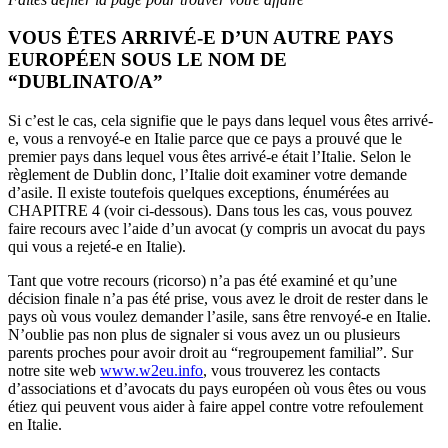
VOUS ÊTES ARRIVÉ-E D’UN AUTRE PAYS
EUROPÉEN SOUS LE NOM DE
“DUBLINATO/A”
Si c’est le cas, cela signifie que le pays dans lequel vous êtes arrivé-
e, vous a renvoyé-e en Italie parce que ce pays a prouvé que le
premier pays dans lequel vous êtes arrivé-e était l’Italie. Selon le
règlement de Dublin donc, l’Italie doit examiner votre demande
d’asile. Il existe toutefois quelques exceptions, énumérées au
CHAPITRE 4 (voir ci-dessous). Dans tous les cas, vous pouvez
faire recours avec l’aide d’un avocat (y compris un avocat du pays
qui vous a rejeté-e en Italie).
Tant que votre recours (ricorso) n’a pas été examiné et qu’une
décision finale n’a pas été prise, vous avez le droit de rester dans le
pays où vous voulez demander l’asile, sans être renvoyé-e en Italie.
N’oublie pas non plus de signaler si vous avez un ou plusieurs
parents proches pour avoir droit au “regroupement familial”. Sur
notre site web
www.w2eu.info
, vous trouverez les contacts
d’associations et d’avocats du pays européen où vous êtes ou vous
étiez qui peuvent vous aider à faire appel contre votre refoulement
en Italie.