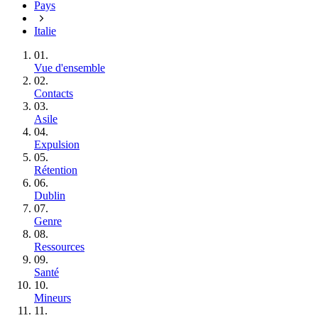
Pays
Italie
01.
Vue d'ensemble
02.
Contacts
03.
Asile
04.
Expulsion
05.
Rétention
06.
Dublin
07.
Genre
08.
Ressources
09.
Santé
10.
Mineurs
11.