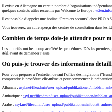
Il existe en Allemagne un certain nombre d’organisations indépendante
quelques contacts utiles recueillis par Welcome to Europe :
w2eu.info/
Il est possible d’appeler une hotline “Premiers secours” chez PRO A
Vous trouverez un autre aperçu des centres de consultation dans les Lä
Combien de temps dois-je attendre pour mo
Les autorités ont beaucoup accéléré les procédures. Dès les premiers jo
déjà avant de demander l’asile.
Où puis-je trouver des informations détail
Pour vous préparer à l’entretien devant l’office des migrations (“Bun
comprendre la procédure elle-même et pour commencer la préparation. 
Albanais :
asyl.net/fileadmin/user_upload/publikationen/infoblatt_an
Amharique :
asyl.net/fileadmin/user_upload/publikationen/infoblatt
Arabe :
asyl.net/fileadmin/user_upload/publikationen/infoblatt_anho