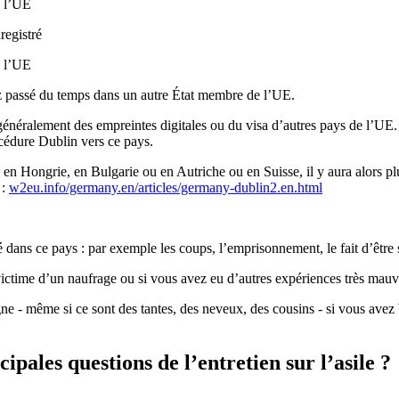
e l’UE
registré
e l’UE
ez passé du temps dans un autre État membre de l’UE.
énéralement des empreintes digitales ou du visa d’autres pays de l’UE. 
cédure Dublin vers ce pays.
e, en Hongrie, en Bulgarie ou en Autriche ou en Suisse, il y aura alors 
 :
w2eu.info/germany.en/articles/germany-dublin2.en.html
vé dans ce pays : par exemple les coups, l’emprisonnement, le fait d’être
victime d’un naufrage ou si vous avez eu d’autres expériences très mauv
ne - même si ce sont des tantes, des neveux, des cousins - si vous avez 
cipales questions de l’entretien sur l’asile ?