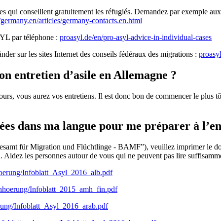
s qui conseillent gratuitement les réfugiés. Demandez par exemple aux t
germany.en/articles/germany-contacts.en.html
SYL par téléphone :
proasyl.de/en/pro-asyl-advice-in-individual-cases
nder sur les sites Internet des conseils fédéraux des migrations :
proasyl
n entretien d’asile en Allemagne ?
urs, vous aurez vos entretiens. Il est donc bon de commencer le plus tôt 
lées dans ma langue pour me préparer à l’ent
desamt für Migration und Flüchtlinge - BAMF”), veuillez imprimer le do
Aidez les personnes autour de vous qui ne peuvent pas lire suffisamme
hoerung/Infoblatt_Asyl_2016_alb.pdf
_anhoerung/Infoblatt_2015_amh_fin.pdf
erung/Infoblatt_Asyl_2016_arab.pdf