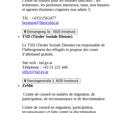
Centre de soutien pour les femmes sans-abri*, les
lesbiennes, les personnes intersexes, trans, non binaires
et agenres (hommes cisgenres non admis !)
Tél. : +43512562477
beratung@lilawohnt.at
Domanigweg 3a · 6020 Innsbruck
TSD (Tiroler Soziale Dienste)
Le TSD (Tiroler Soziale Dienste) est responsable de
l’hébergement des réfugiés et propose des cours
d’allemand gratuits.
Site web : tsd.gv.at
Téléphone : +43 51 221 440
office@tsd.gv.at
Sterzingerstraße 1, 6020 Innsbruck
ZeMit
Centre de conseil en matière de migration, de
participation, de reconnaissance et de discrimination
Centre de conseil en migration, participation,
reconnaissance et lutte contre la discrimination