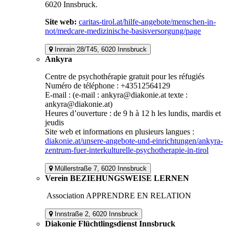
6020 Innsbruck.
Site web:
caritas-tirol.at/hilfe-angebote/menschen-in-
not/medcare-medizinische-basisversorgung/page
Innrain 28/T45, 6020 Innsbruck
Ankyra
Centre de psychothérapie gratuit pour les réfugiés
Numéro de téléphone : +43512564129
E-mail : (e-mail : ankyra@diakonie.at texte :
ankyra@diakonie.at)
Heures d’ouverture : de 9 h à 12 h les lundis, mardis et
jeudis
Site web et informations en plusieurs langues :
diakonie.at/unsere-angebote-und-einrichtungen/ankyra-
zentrum-fuer-interkulturelle-psychotherapie-in-tirol
Müllerstraße 7, 6020 Innsbruck
Verein BEZIEHUNGSWEISE LERNEN
Association APPRENDRE EN RELATION
Innstraße 2, 6020 Innsbruck
Diakonie Flüchtlingsdienst Innsbruck