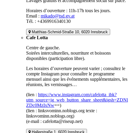
Lavages gratuits et accompagnement social sur place.
Horaires d’ouverture : 11h-17h tous les jours.
Email :
mikado@tsd.gv.at
Tél. : +4369916340130
Matthias-Schmid-Straße 10, 6020 Innsbruck
Cafe Lotta
Centre de gauche.
Soirées interculturelles, nourriture et boissons
disponibles (participation libre).
Les horaires d’ouverture peuvent varier ; consultez le
compte Instagram pour connaître le programme
mensuel ainsi que les événements supplémentaires, les
réunions, les vernissages…
(lien :
https://www.instagram.com/cafelotta_ibk?
utm_source=ig_web_button_share_sheet&igsh=ZDNl
ZDc0MzIxNw
==)
(lien : linksvominn.noblogs.org texte :
linksvominn.noblogs.org)
(e-mail : cafelotta@riseup.net)
Hallerstraße 1, 6020 Innsbruck