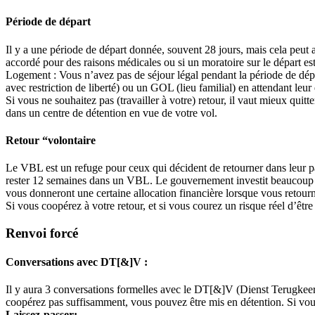
Période de départ
Il y a une période de départ donnée, souvent 28 jours, mais cela peut a
accordé pour des raisons médicales ou si un moratoire sur le départ es
Logement : Vous n’avez pas de séjour légal pendant la période de dépa
avec restriction de liberté) ou un GOL (lieu familial) en attendant le
Si vous ne souhaitez pas (travailler à votre) retour, il vaut mieux qui
dans un centre de détention en vue de votre vol.
Retour “volontaire
Le VBL est un refuge pour ceux qui décident de retourner dans leur pa
rester 12 semaines dans un VBL. Le gouvernement investit beaucoup d’
vous donneront une certaine allocation financière lorsque vous retour
Si vous coopérez à votre retour, et si vous courez un risque réel d’êtr
Renvoi forcé
Conversations avec DT[&]V :
Il y aura 3 conversations formelles avec le DT[&]V (Dienst Terugkeer 
coopérez pas suffisamment, vous pouvez être mis en détention. Si vo
Laissez-passer: