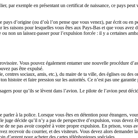
ier, par exemple en présentant un certificat de naissance, ce pays peu
pays d’origine (ou d’où l’on pense que vous venez), par écrit ou en pers
sur les raisons pour lesquelles vous êtes aux Pays-Bas et que vous avez d
 ou non un laissez-passer pour l’expulsion forcée : il y a certaines amb
rovisoire. Vous pouvez également entamer une nouvelle procédure d’asil
pouvez pas être expulsé.
le, centres sociaux, amis, etc.), du maire de ta ville, des églises ou des
 ton histoire et faire pression sur les autorités. Ce n’est pas une garan
sagers pour qu’ils se lèvent dans l’avion. Le pilote de l’avion peut décid
e parler à la police. Lorsque vous êtes en détention pour étrangers, vo
e juge décide qu’il n’y a pas de perspective d’expulsion, vous devez êtr
de ne pas avoir coopéré à votre propre expulsion. En prison, vous avez
vez recevoir du courrier, et des visiteurs. Vous devez alors demander la 
oin d’argent pour acheter des cartes téléphoniques spéciales.