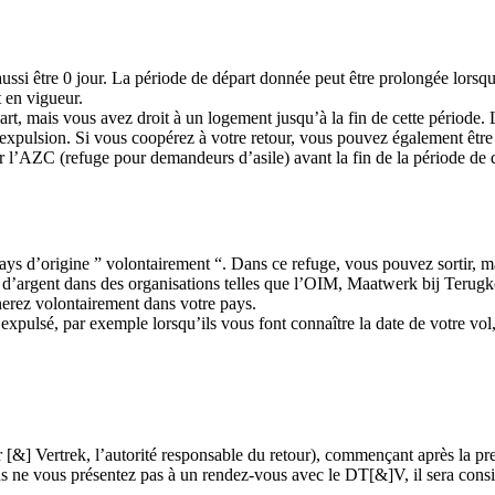
ussi être 0 jour. La période de départ donnée peut être prolongée lorsqu
t en vigueur.
rt, mais vous avez droit à un logement jusqu’à la fin de cette période.
ur expulsion. Si vous coopérez à votre retour, vous pouvez également êtr
tter l’AZC (refuge pour demandeurs d’asile) avant la fin de la période de
ys d’origine ” volontairement “. Dans ce refuge, vous pouvez sortir, ma
argent dans des organisations telles que l’OIM, Maatwerk bij Terugkeer
nerez volontairement dans votre pays.
e expulsé, par exemple lorsqu’ils vous font connaître la date de votre v
[&] Vertrek, l’autorité responsable du retour), commençant après la pr
us ne vous présentez pas à un rendez-vous avec le DT[&]V, il sera con