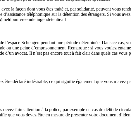
 avec la façon dont vous êtes traité et, par solidarité, peuvent vous ren
ne d’assistance téléphonique sur la détention des étrangers. Si vous ave
fo@meldpuntvreemdelingendetentie.nl
de l’espace Schengen pendant une période déterminée. Dans ce cas, vot
mende ou une peine d’emprisonnement. Remarque : si vous voulez entame
de d’un avocat. Il n’est pas encore tout à fait clair dans quels cas vou
re déclaré indésirable, ce qui signifie également que vous n’avez pas l
vez faire attention à la police, par exemple en cas de délit de circulat
ignifie que vous devez être en mesure de présenter votre document d’ident