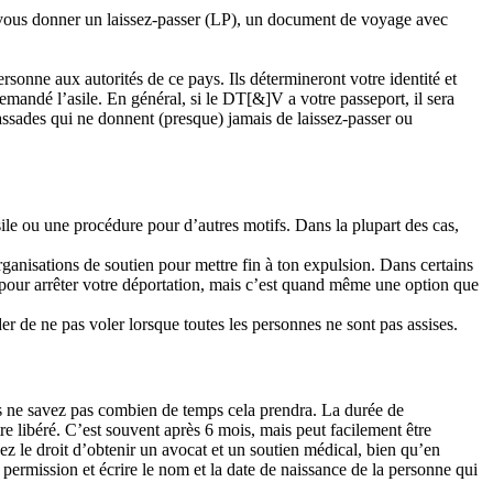
t vous donner un laissez-passer (LP), un document de voyage avec
onne aux autorités de ce pays. Ils détermineront votre identité et
emandé l’asile. En général, si le DT[&]V a votre passeport, il sera
assades qui ne donnent (presque) jamais de laissez-passer ou
e ou une procédure pour d’autres motifs. Dans la plupart des cas,
 organisations de soutien pour mettre fin à ton expulsion. Dans certains
tie pour arrêter votre déportation, mais c’est quand même une option que
er de ne pas voler lorsque toutes les personnes ne sont pas assises.
us ne savez pas combien de temps cela prendra. La durée de
e libéré. C’est souvent après 6 mois, mais peut facilement être
 le droit d’obtenir un avocat et un soutien médical, bien qu’en
permission et écrire le nom et la date de naissance de la personne qui