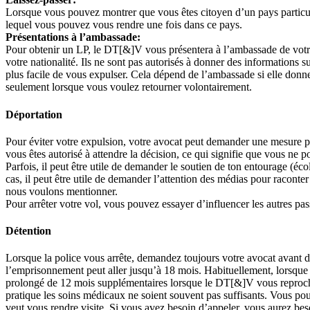
Lorsque vous pouvez montrer que vous êtes citoyen d’un pays particul
lequel vous pouvez vous rendre une fois dans ce pays.
Présentations à l’ambassade:
Pour obtenir un LP, le DT[&]V vous présentera à l’ambassade de votre 
votre nationalité. Ils ne sont pas autorisés à donner des informations 
plus facile de vous expulser. Cela dépend de l’ambassade si elle donne
seulement lorsque vous voulez retourner volontairement.
Déportation
Pour éviter votre expulsion, votre avocat peut demander une mesure p
vous êtes autorisé à attendre la décision, ce qui signifie que vous ne 
Parfois, il peut être utile de demander le soutien de ton entourage (éco
cas, il peut être utile de demander l’attention des médias pour raconter
nous voulons mentionner.
Pour arrêter votre vol, vous pouvez essayer d’influencer les autres pas
Détention
Lorsque la police vous arrête, demandez toujours votre avocat avant d
l’emprisonnement peut aller jusqu’à 18 mois. Habituellement, lorsque l
prolongé de 12 mois supplémentaires lorsque le DT[&]V vous reproche 
pratique les soins médicaux ne soient souvent pas suffisants. Vous pou
veut vous rendre visite. Si vous avez besoin d’appeler, vous aurez bes