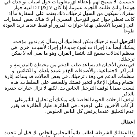
جنسيتك. لا يسمح لهم بإعطاء أي معلومات حول أسباب تواجدك في
هولندا و انك طلبت اللجوء. عموماً، إذا كان DT [&] V لديه جواز
سفرك، سيكون من السهل ترحيلك. ذلك يعتمد على السفارة ما إذا
كانت تعطي جواز عبور للترحيل القسري أم لا: هناك بعض السفارات
التي ( تقريباً )لاتعطي نهائياً جوازات المرور أو فقط عندما تريد العودة
طوعاً.
الترحيل
لمنع ترحيلك يمكن لمحاميك أن يسأل عن تدبير مؤقت.
يمكنك أيضاً بدء إجراءات لجوء جديدة أو إجراء لأسباب أخرى. في
معظم الحالات يسمح لك بانتظار القرار، وهو ما يعني أنه لا يمكن
ترحيلك.
في بعض الأحيان قد يساعد طلب الدعم من محيطك (المدرسة و
المراكز الاجتماعية، والأصدقاء، الخ) و عمدة بلدتك أو الكنائس أو
منظمات الدعم في وقف ترحيلك. في بعض الحالات قد يساعد إثارة
اهتمام وسائل الإعلام لتخبر قصتك وللضغط على السلطات. هذه
ليست ضماناً لوقف الترحيل الخاص بك، لكنها لا تزال خيارات جديرة
بالذكر.
لوقف الرحلات الجوية الخاصة بك، يمكنك أن تحاول التأثيرعلى
الركاب الآخرين على الوقوف في الطائرة، طيار الطائرة قد يقرر
عدم التحليق عندما يرفض كل الناس الجلوس.
اعتقال
إذا اعتقلتك الشرطة، اطلب دائماً المحامي الخاص بك قبل أن تتحدث