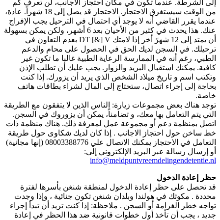
إلى الشرطة. عندما تكون في مكان احتجاز الأجانب، لن تعرف كم
من الوقت سيستغرق الاحتجاز. الاحتجاز قد يصل إلى 18 شهراً. عادة،
عندما يقرر القاضي أنه لا يوجد أي احتمال في الترحيل يجب الإفراج
عنك. هذا يحدث في كثير من الأحيان بعد 6 أشهر، ولكن يمكن بسهولة
أن يمتد إلى 12 شهرً أخر إذا لامتك DT [&] V بعدم التعاون في
ترحيلك. في السجن لديك الحق في الحصول على محام والدعم
الطبي، رغم أنه في الممارسة الرعاية الطبية غالبا ما تكون غير
كافية. يمكنك استقبال البريد والزوار. يجب عليك أن تطلب الإذن
وتكتب اسم و تاريخ ميلاد الشخص الذي يريد أن يزورك. إذا كنت
بحاجة إلى إجراء اتصال، ستحتاج إلى المال لشراء بطاقات هاتف
خاصة.
توجد هناك بعض مجموعات زيارة: الناس الذين لا يتفقون مع الطريقة
التي يتم التعامل بها معك، و تضامناً، يمكن أن يزوروك في السجن.
اتصل بمنظمة دعم أو مجموعة عمل لمعرفة ذلك. هناك منظمة ذات
خط ساخن حول احتجاز الاجانب . إذا كان لديك شكاوى حول طريقة
التعامل في الاحتجاز يمكنك الاتصال علي 08003388776 (إنها مجانية)
أو إرسال رسالة عبر البريد الإلكتروني إلى:
info@meldpuntvreemdelingendetentie.nl
حظر إعادة الدخول
قد تحصل على حظر إعادة الدخول لمنطقة شنغن بأسرها لفترة
محددة . مكوثك في هولندا وبلدان شنغن تكون جنائية ، وإذا وجدت
تواجه خطر الغرامة أو السجن . ملاحظة: إذا كنت تريد أن تبدأ إجراء
جديد ، يجب أن تأخذ أول خطوات قانونية ضد هذا الحظر في إعادة