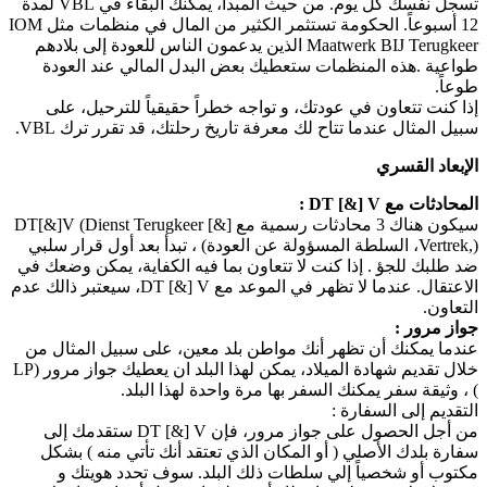
تسجل نفسك كل يوم. من حيث المبدأ، يمكنك البقاء في VBL لمدة
12 أسبوعاً. الحكومة تستثمر الكثير من المال في منظمات مثل IOM
Maatwerk BIJ Terugkeer الذين يدعمون الناس للعودة إلى بلادهم
طواعية .هذه المنظمات ستعطيك بعض البدل المالي عند العودة
طوعاً.
إذا كنت تتعاون في عودتك، و تواجه خطراً حقيقياً للترحيل، على
سبيل المثال عندما تتاح لك معرفة تاريخ رحلتك، قد تقرر ترك VBL.
الإبعاد القسري
المحادثات مع DT [&] V :
سيكون هناك 3 محادثات رسمية مع DT[&]V (Dienst Terugkeer [&]
Vertrek,)، السلطة المسؤولة عن العودة) ، تبدأ بعد أول قرار سلبي
ضد طلبك للجؤ . إذا كنت لا تتعاون بما فيه الكفاية، يمكن وضعك في
الاعتقال. عندما لا تظهر في الموعد مع DT [&] V، سيعتبر ذالك عدم
التعاون.
جواز مرور :
عندما يمكنك أن تظهر أنك مواطن بلد معين، على سبيل المثال من
خلال تقديم شهادة الميلاد، يمكن لهذا البلد ان يعطيك جواز مرور (LP
) ، وثيقة سفر يمكنك السفر بها مرة واحدة لهذا البلد.
التقديم إلى السفارة :
من أجل الحصول على جواز مرور، فإن DT [&] V ستقدمك إلى
سفارة بلدك الأصلي ( أو المكان الذي تعتقد أنك تأتي منه ) بشكل
مكتوب أو شخصياً إلي سلطات ذلك البلد. سوف تحدد هويتك و