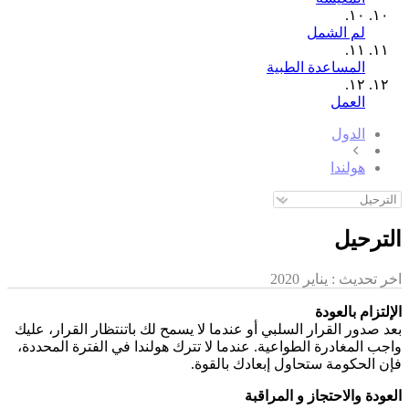
١٠.
لم الشمل
١١.
المساعدة الطبية
١٢.
العمل
الدول
هولندا
الترحيل
اخر تحديث :
يناير 2020
الإلتزام بالعودة
بعد صدور القرار السلبي أو عندما لا يسمح لك باتنتظار القرار، عليك
واجب المغادرة الطواعية. عندما لا تترك هولندا في الفترة المحددة،
فإن الحكومة ستحاول إبعادك بالقوة.
العودة والاحتجاز و المراقبة