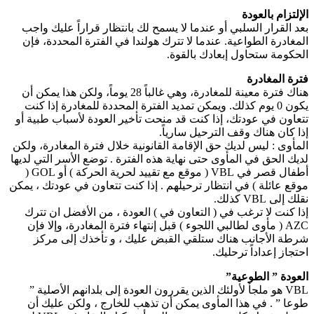
الإلتزام بالعودة
بعد القرار السلبي أو عندما لا يسمح لك بانتظار قراراً عليك واجب
المغادرة الطواعية. عندما لا تترك هولندا في الفترة المحددة، فإن
الحكومة ستحاول إبعادك بالقوة.
فترة المغادرة
هناك فترة معينة للمغادرة، وهي غالباً 28 يوماً، ولكن هذا يمكن أن
يكون 0 يوم كذلك. ويمكن تمديد الفترة المحددة للمغادرة إذا كنت
تتعاون في عودتك، إذا كنت قد منحت تأخير العودة لأسباب طبية أو
إذا كان هناك وقف الترحيل سارياً.
المأوى : ليس لديك حق الإقامة القانونية خلال فترة المغادرة، ولكن
لديك الحق في المأوى حتى نهاية هذه الفترة . توضع الأسر التي لديها
أطفال قصر في VBL ( موقع مع تقييد لحرية الحركة ) أو GOL (
موقع عائلة ) في انتظار ترحيلهم . إذا كنت تتعاون في عودتك ، يمكن
نقلك إلى VBL كذلك.
إذا كنت لا ترغب في ( التعاون في ) العودة ، من الأفضل ان تترك
AZC ( مأوى لطالبي اللجوء ) قبل إنتهاء فترة المغادرة، وإلا فإن
شرطة الأجانب هناك ستلقي القبض عليك ، و تأخذك إلى مركز
احتجاز إعداداً ترحليك.
العودة ” الطوعية”
VBL هو ملجأ لأولئك الذين يقررون العودة إلى بلدانهم الأصلية ”
طوعا ” . في هذا المأوى يمكن أن تذهب للخارج ، ولكن عليك أن