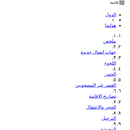
قائمة
الدول
هولندا
١.
ملخص
٢.
جهات اتصال جديدة
٣.
اللجوء
٤.
الجندر
٥.
القصر غير المصحوبين
٦.
تصاريح الإقامة
٧.
الحجز والاعتقال
٨.
الترحيل
٩.
المعيشة