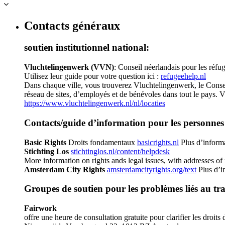
Contacts généraux
soutien institutionnel national:
Vluchtelingenwerk (VVN)
: Conseil néerlandais pour les réfug
Utilisez leur guide pour votre question ici :
refugeehelp.nl
Dans chaque ville, vous trouverez Vluchtelingenwerk, le Conseil n
réseau de sites, d’employés et de bénévoles dans tout le pays. V
https://www.vluchtelingenwerk.nl/nl/locaties
Contacts/guide d’information pour les personnes
Basic Rights
Droits fondamentaux
basicrights.nl
Plus d’informat
Stichting Los
stichtinglos.nl/content/helpdesk
More information on rights ands legal issues, with addresses of
Amsterdam City Rights
amsterdamcityrights.org/text
Plus d’in
Groupes de soutien pour les problèmes liés au tra
Fairwork
offre une heure de consultation gratuite pour clarifier les droits d