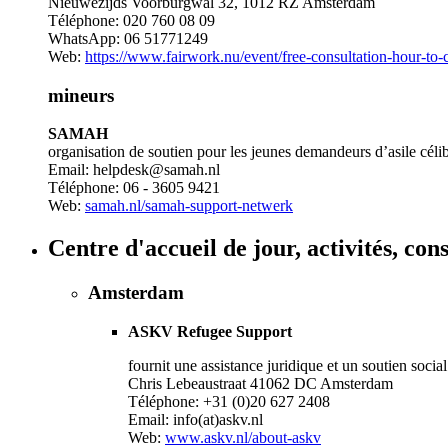
Nieuwezijds Voorburgwal 32, 1012 RZ Amsterdam
Téléphone: 020 760 08 09
WhatsApp: 06 51771249
Web:
https://www.fairwork.nu/event/free-consultation-hour-to-
mineurs
SAMAH
organisation de soutien pour les jeunes demandeurs d’asile célib
Email: helpdesk@samah.nl
Téléphone: 06 - 3605 9421
Web:
samah.nl/samah-support-netwerk
Centre d'accueil de jour, activités, con
Amsterdam
ASKV Refugee Support
fournit une assistance juridique et un soutien soci
Chris Lebeaustraat 41062 DC Amsterdam
Téléphone: +31 (0)20 627 2408
Email: info(at)askv.nl
Web:
www.askv.nl/about-askv