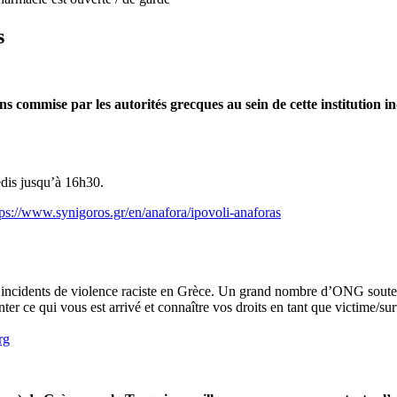
s
ns commise par les autorités grecques au sein de cette institution 
edis jusqu’à 16h30.
tps://www.synigoros.gr/en/anafora/ipovoli-anaforas
les incidents de violence raciste en Grèce. Un grand nombre d’ONG souten
er ce qui vous est arrivé et connaître vos droits en tant que victime/s
rg