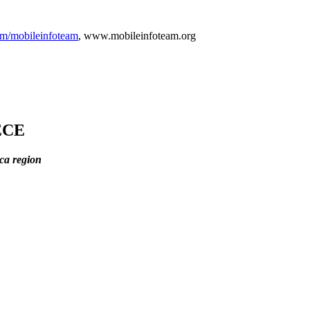
om/mobileinfoteam
, www.mobileinfoteam.org
ECE
ica region