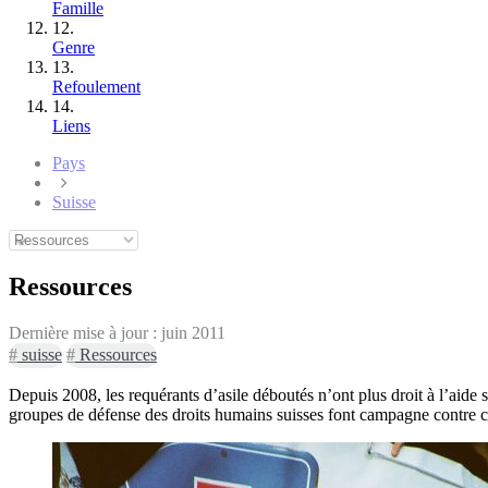
Famille
12.
Genre
13.
Refoulement
14.
Liens
Pays
Suisse
Ressources
Dernière mise à jour :
juin 2011
#
suisse
#
Ressources
Depuis 2008, les requérants d’asile déboutés n’ont plus droit à l’aid
groupes de défense des droits humains suisses font campagne contre ce