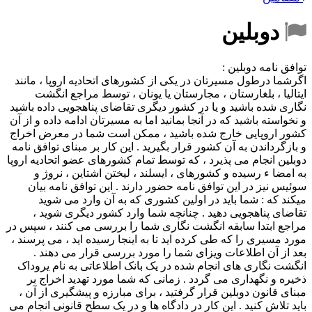
دوبلین
توافق نامه دوبلین :
اگرشما درطول مسیرتان در یکی از کشورهای اتحادیه اروپا ، مانند
ایتالیا ، بلغارستان ، مجارستان یا یونان ، توسط مراجع انگشت
نگاری شده باشید و یا در کشور دیگری تقاضای پناهجویی داده باشید
و نخواسته باشید که در آنجا بمانید اما به مسیرتان ادامه داده و از آن
کشور اروپایی خارج شده باشید ، ممکن است شما در معرض اخراج
و بازگرداندن به آن کشور قرار بگیرید . این کار بر مبنای توافق نامه
دوبلین انجام می پذیرد ، که توسط تمام کشورهای عضو اتحادیه اروپا
به امضا ء رسیده و کشورهای ، ایسلند ، لیختن اشتاین ، نروژ و
سوئیس نیز در این توافق نامه حضور دارند . این توافق نامه بیان
میکند که : شما باید در اولین کشوری که به آن وارد می شوید
تقاضای پناهجویی دهید . چنانچه شما وارد کشور دیگری شوید ،
مراجع ابتدا سابقه انگشت نگاری شما را بررسی می کنند ، سپس در
مورد مسیری را که طی کرده اید تا به اینجا رسیده اید ، می پرسند ،
بعد از آن اطلاعات ویزای شما را مورد بررسی قرار می دهند .
انگشت نگاری های انجام شده در یک بانک اطلاعاتی به نام یروداک
ذخیره و نگهداری می گردد . زمانی که شما مورد تهدید اخراج بر
مبنای قانون دوبلین قرار گرفتید ، برای مبارزه و پیشگیری از آن ،
باید تلاش کنید . این کار در دادگاه ها و در یک سطح قانونی انجام می