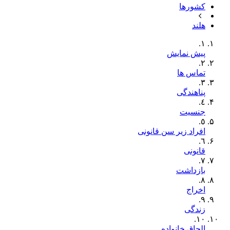
کشورها
هلند
١.
پیش نمایش
٢.
تماس ها
٣.
پناهندگی
٤.
جنسيت
٥.
افراد زیر سن قانونی
٦.
قانونی
٧.
بازداشت
٨.
اخراج
٩.
زندگی
١٠.
الحاق خانواده