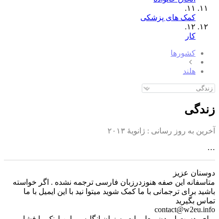
١١.
کمک های پزشکی
١٢.
کار
کشورها
هلند
زندگی
آخرین به روز رسانی :
ژانویهٔ ۲۰۱۳
…
دوسنان عزیز
متاسفانه این صفه هنوزدرزبان فارسی ترجمه نشده . اگر خواسته
باشید برای ترجمانی با ما کمک شوید میتوا نید با این ایمیل با ما
تماس بگیرید
contact@w2eu.info
برای بدست اوردن معلومات به زبان انگلیسی این لینک را فشار