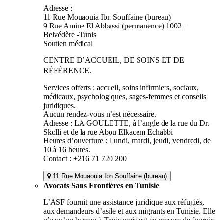
Adresse :
11 Rue Mouaouia Ibn Souffaine (bureau)
9 Rue Amine El Abbassi (permanence) 1002 -
Belvédère -Tunis
Soutien médical
CENTRE D’ACCUEIL, DE SOINS ET DE
RÉFÉRENCE.
Services offerts : accueil, soins infirmiers, sociaux,
médicaux, psychologiques, sages-femmes et conseils
juridiques.
Aucun rendez-vous n’est nécessaire.
Adresse : LA GOULETTE, à l’angle de la rue du Dr.
Skolli et de la rue Abou Elkacem Echabbi
Heures d’ouverture : Lundi, mardi, jeudi, vendredi, de
10 à 16 heures.
Contact : +216 71 720 200
11 Rue Mouaouia Ibn Souffaine (bureau)
Avocats Sans Frontières en Tunisie
L’ASF fournit une assistance juridique aux réfugiés,
aux demandeurs d’asile et aux migrants en Tunisie. Elle
n’a qu’un bureau à Tunis mais est en mesure de fournir