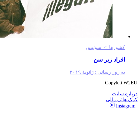
کشورها > سوئیس
افراد زیر سن
به روز رسانی :
ژانویهٔ ۲۰۱۹
Copyleft 
ه سایت
ائی مالی
Insta