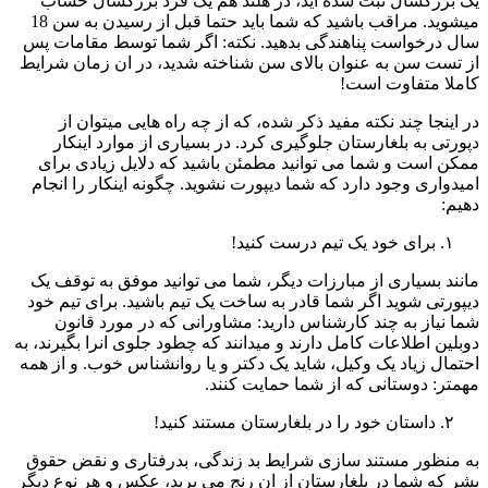
یک بزرگسال ثبت شده اید، در هلند هم یک فرد بزرگسال حساب
میشوید. مراقب باشید که شما باید حتما قبل از رسیدن به سن 18
سال درخواست پناهندگی بدهید. نکته: اگر شما توسط مقامات پس
از تست سن به عنوان بالای سن شناخته شدید، در ان زمان شرایط
کاملا متفاوت است!
در اینجا چند نکته مفید ذکر شده، که از چه راه هایی میتوان از
دپورتی به بلغارستان جلوگیری کرد. در بسیاری از موارد اینکار
ممکن است و شما می توانید مطمئن باشید که دلایل زیادی برای
امیدواری وجود دارد که شما دیپورت نشوید. چگونه اینکار را انجام
دهیم:
برای خود یک تیم درست کنید!
مانند بسیاری از مبارزات دیگر، شما می توانید موفق به توقف یک
دیپورتی شوید اگر شما قادر به ساخت یک تیم باشید. برای تیم خود
شما نیاز به چند کارشناس دارید: مشاورانی که در مورد قانون
دوبلین اطلاعات کامل دارند و میدانند که چطود جلوی انرا بگیرند، به
احتمال زیاد یک وکیل، شاید یک دکتر و یا روانشناس خوب. و از همه
مهمتر: دوستانی که از شما حمایت کنند.
داستان خود را در بلغارستان مستند کنید!
به منظور مستند سازی شرایط بد زندگی، بدرفتاری و نقض حقوق
بشر که شما در بلغارستان از ان رنج می برید، عکس و هر نوع دیگر