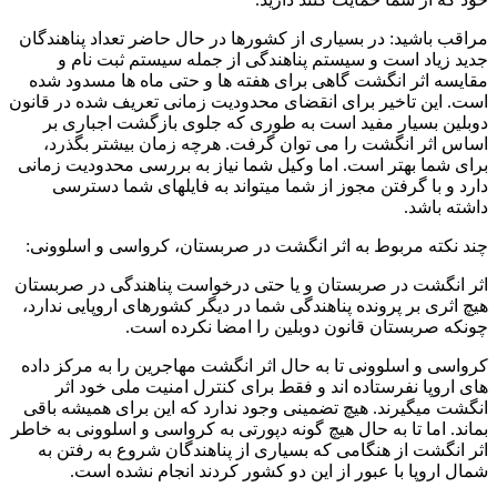
مراقب باشید: در بسیاری از کشورها در حال حاضر تعداد پناهندگان
جدید زیاد است و سیستم پناهندگی از جمله سیستم ثبت نام و
مقایسه اثر انگشت گاهی برای هفته ها و حتی ماه ها مسدود شده
است. این تاخیر برای انقضای محدودیت زمانی تعریف شده در قانون
دوبلین بسیار مفید است به طوری که جلوی بازگشت اجباری بر
اساس اثر انگشت را می توان گرفت. هرچه زمان بیشتر بگذرد،
برای شما بهتر است. اما وکیل شما نیاز به بررسی محدودیت زمانی
دارد و با گرفتن مجوز از شما میتواند به فایلهای شما دسترسی
داشته باشد.
چند نکته مربوط به اثر انگشت در صربستان، کرواسی و اسلوونی:
اثر انگشت در صربستان و یا حتی درخواست پناهندگی در صربستان
هیچ اثری بر پرونده پناهندگی شما در دیگر کشورهای اروپایی ندارد،
چونکه صربستان قانون دوبلین را امضا نکرده است.
کرواسی و اسلوونی تا به حال اثر انگشت مهاجرین را به مرکز داده
های اروپا نفرستاده اند و فقط برای کنترل امنیت ملی خود اثر
انگشت میگیرند. هیچ تضمینی وجود ندارد که این برای همیشه باقی
بماند. اما تا به حال هیچ گونه دپورتی به کرواسی و اسلوونی به خاطر
اثر انگشت از هنگامی که بسیاری از پناهندگان شروع به رفتن به
شمال اروپا با عبور از این دو کشور کردند انجام نشده است.