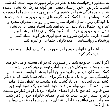
به منظور درخواست تجدید نظر در برابر دیپورت مهم است که شما
آسیب پذیر بودن خود رانشان دهید – هر گونه مدرکی که نشان دهنده
شرایط بد زندگی شما در کشوری که آنها می خواهند شما را دیپورت
کنند میتواند به شما کمک کند. گروه های آسیب پذیر مانند خانواده ها
با کودکان زیر 2 سال، افراد بیمار، بیماران روانی، مادران مجرد و
غیره به احتمال زیاد دیپورت نخواهند شد. اسناد معتبر برای نشان
دادن آسیب پذیری خود اماده کنید. وکلا برای دفاع از شما نیاز به
اسناد دارند، بنابراین شروع به جمع آوری هر گونه اسناد کتبی از
پزشکان، روانشناسان، مددکاران اجتماعی و غیره کنید.
اعضای خانواده خود را در صورت امکان در اولین مصاحبه
خود ذکر کنید!
اگر اعضای خانواده شما در کشوری که در آن هستید و می خواهید
بمانید هستند، به وکیل خود و مقامات توضیح دهد که چرا شما به
کمک بستگان خود نیاز دارید و یا چرا آنها به شما وابسته هستند. این
وابستگی می تواند یک عامل دیگر برای ادعای شما باشد که به دیگر
کشورهای اتحادیه اروپا بازگشت داده نشوید. به عنوان مثال مادر
مسن شما که نمی تواند مراقبت خود باشد و یا یک خویشاوند زیر
سن قانونی که هیچ یک از اعضای خانواده نزدیک او در کنارش نیست
وغیره. بسیار خوب است که تمام اعضای خانواده خود را ذکر کنید.
مقامات نمی توانند به خاطر اعضای خانواده شما به قانون دوبلین
عمل کنند.