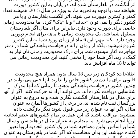
اثر انگشت در بلغارستان شده اند، در پایان به این کشور دپورت
نخواهند شد. با توجه به تجربه ما، به ویژه در سال 2015، همیشه تعداد
کمتر و کمتری دیپورت می شوند. اثر انگشت بلغارستان و یا هر
کشور دیگر را نمی توان “حذف” و یا “پاک” کرد، اما محدودیت زمانی
خاصی برای دپورت وجود دارد. بنابراین برای مثال اگر بلغارستان
مسئول شما شد، یک محدودیت زمانی 6 ماهه برای انجام دپورتی
وجود دارد. نکته مهم: این 6 ماه از زمان ورود شما به این کشور
شروع نمیشود، بلکه از زمان ارائه درخواست پناهندگی شما در دفتر
مهاجرت اغاز میشود. شما برای درک محدودیت زمانی تان نیاز به
کمک دارید. اگر شما خود را مخفی کنید، این محدودیت زمانی می
تواند تا 18 ماه افزایش یابد.
اطلاعات: کودکان زیر سن 18 سال بدون همراه هیچ محدودیت
قانونی برای ماندن در کشور خاص را ندارند. آنها حتی می توانند در
چندین کشور درخواست پناهندگی بدهند. تا زمانی که آنها مدرک
شناسایی دریافت نکرده اند، می توانند آزادانه حرکت کنند. اگر از آنها
برای مثال در بلغارستان انگشت نگاری شده و به دروغ به عنوان
بزرگسال ثبت نام شده اند، در برخی از کشورها آلمان به عنوان
مثال، اگر انها به عنوان زیر سن قبول شوند دیگر بازگشت داده
نمیشوند. مراقب باشید که این عمل در تمام کشورهای عضو اتحادیه
اروپا انجام نمی شود. ما میدانیم به عنوان مثال در هلند سن و سال
شما بر اساس اولین مصاحبه شما در یک کشور اتحادیه اروپا تعیین
کننده میباشد. این بدان معناست که اگر شما در بلغارستان به عنوان