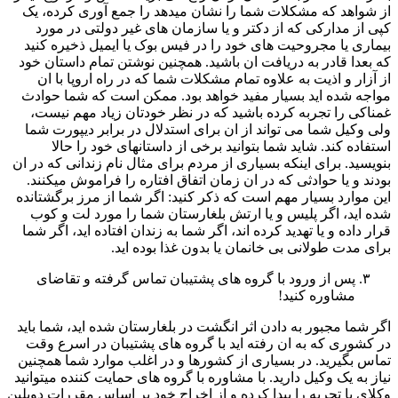
از شواهد که مشکلات شما را نشان میدهد را جمع آوری کرده، یک
کپی از مدارکی که از دکتر و یا سازمان های غیر دولتی در مورد
بیماری یا مجروحیت های خود را در فیس بوک یا ایمیل ذخیره کنید
که بعدا قادر به دریافت ان باشید. همچنین نوشتن تمام داستان خود
از آزار و اذیت به علاوه تمام مشکلات شما که در راه اروپا با ان
مواجه شده اید بسیار مفید خواهد بود. ممکن است که شما حوادث
غمناکی را تجربه کرده باشید که در نظر خودتان زیاد مهم نیست،
ولی وکیل شما می تواند از ان برای استدلال در برابر دیپورت شما
استفاده کند. شاید شما بتوانید برخی از داستانهای خود را حالا
بنویسید. برای اینکه بسیاری از مردم برای مثال نام زندانی که در ان
بودند و یا حوادثی که در ان زمان اتفاق افتاره را فراموش میکنند.
این موارد بسیار مهم است که ذکر کنید: اگر شما از مرز برگشتانده
شده اید، اگر پلیس و یا ارتش بلغارستان شما را مورد لت و کوب
قرار داده و یا تهدید کرده اند، اگر شما به زندان افتاده اید، اگر شما
برای مدت طولانی بی خانمان یا بدون غذا بوده اید.
پس از ورود با گروه های پشتیبان تماس گرفته و تقاضای
مشاوره کنید!
اگر شما مجبور به دادن اثر انگشت در بلغارستان شده اید، شما باید
در کشوری که به ان رفته اید با گروه های پشتیبان در اسرع وقت
تماس بگیرید. در بسیاری از کشورها و در اغلب موارد شما همچنین
نیاز به یک وکیل دارید. با مشاوره با گروه های حمایت کننده میتوانید
وکلای با تجربه را پیدا کرده و از اخراج خود بر اساس مقررات دوبلین