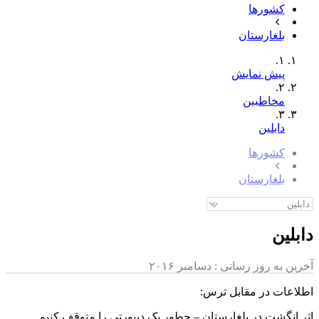
کشورها
بلغارستان
١.
پیش نمایش
٢.
مخاطبین
٣.
دابلین
کشورها
بلغارستان
دابلین
آخرین به روز رسانی :
دسامبر ۲۰۱۶
اطلاعات در مقابل ترس:
اثر انگشت در بلغارستان – چطور یک دیپورتی را متوقف کنیم