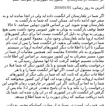
آخرین به روز رسانی: 2016/01/01
اگر شما در بلغارستان اثر انگشت داده اید ولی در انجا نمانده اید و به
سفر خود ادامه داده اید، ممکن است که شما به بازگشت به
بلغارستان تهدید شوید. این بر اساس قانون دوبلین میباشد. تا حالا
فقط توقف بازگشت به یونان به طور عمومی وجود داشت یعنی هیچ
رپورتی به یونان به دلیل اثر انگشت نیست اما برای دیگر کشورهای
اتحادیه اروپا مانند بلغارستان وجود ندارد. معمولا کشوری که در آن
شما درخواست پناهندگی بدهید، اثر انگشت شما را پس از ثبت نام
میگیرد تا آنرا با اطلاعات دیگر کشورهای اتحادیه اروپا در سیستم
کامپیوتری به نام Eurodac مقایسه کند. همچنین مقامات از شما در
مورد مسیر سفرتان به این کشور میپرسند. بر اساس این اطلاعات،
مقامات تصمیم خواهند گرفت که ایا آنها مسئول رسیدگی به
درخواست پناهندگی شما هستند و یا یک کشور دیگر که شما قبلا در
ان بودبد مسئول آن است. اگر آنها اثر انگشت شما را و یا هر
اطلاعات دیگری که ثابت کند که شما در یکی دیگر از کشورهای
اتحادیه اروپا(به غیر از یونان بوده اید، آنها از این کشور میخواهند که
شما را به انجا برگردانند. اگر این کشور در چارچوب زمان قانونی این
درخواست را رد نکند و یا به ان پاسخ ندهددر عرض 2-3 ماه پس از
گرفتن اثر انگشت تان در کشوری که در ان وارد شده اید، شما یک
نامه دریافت میکنید که زمان دپورت را به شما اطلاع میدهد.
خبر خوب این است: در بسیاری از موارد، کسانیکه مجبور به دادن