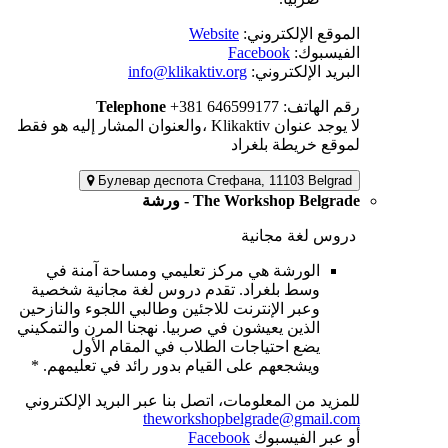
الموقع الإلكتروني:
Website
الفيسبوك:
Facebook
البريد الإلكتروني:
info@klikaktiv.org
رقم الهاتف:
+381 646599177
Telephone
لا يوجد عنوان Klikaktiv ،والعنوان المشار إليه هو فقط
لموقع خريطة بلغراد
Булевар деспота Стефана, 11103 Belgrad
The Workshop Belgrade - ورشة
دروس لغة مجانية
الورشة هي مركز تعليمي ومساحة آمنة في
وسط بلغراد. تقدم دروس لغة مجانية شخصية
وعبر الإنترنت للاجئين وطالبي اللجوء والنازحين
الذين يعيشون في صربيا. نهجنا المرن والتمكيني
يضع احتياجات الطلاب في المقام الأول
ويشجعهم على القيام بدور رائد في تعليمهم. *
للمزيد من المعلومات، اتصل بنا عبر البريد الإلكتروني
theworkshopbelgrade@gmail.com
أو عبر الفيسبوك
Facebook