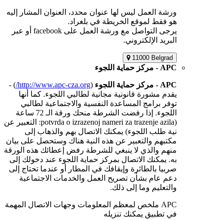
ورشة العمل ليس لها عنوان محدد، العنوان المشار إليه
هو فقط لموقع الخريطة في بلغراد.
يرجى التواصل مع ورشة العمل على facebook أو عبر
البريد الإلكتروني.
11000 Belgrad
APC - مركز حماية اللجوء
APC - مركز حماية اللجوء
(
http://www.apc-cza.org/
) -
يقدم مشورة قانونية مجانية لطالبي اللجوء. كما أنها
توفر برامج المساعدة النفسية والاجتماعية لطالبي
اللجوء. إذا رفضت الشرطة منحك ورقة الـ 72 ساعة
(potvrda o izrazenoj nameri za trazenje azila: التعبير عن
نية طلب اللجوء) يمكنك الاتصال بهم والذهاب إلى
مكتبهم والتعبير عن هذه النية هناك وستحصل على بيان
منهم والذي لا ينبغي للشرطة رفض إعطائك هذه الورقة
به. يمكنك الاتصال بمركز حماية اللجوء عند دخولك إلى
صربيا بالطائرة وإيقافك في المطار أو عندما تحتاج إلى
دعم عام بشأن تصريح العمل والخدمات الاجتماعية
والتعليم وما إلى ذلك.
APC ملخص لمعظم المعلومات وجهات الاتصال المهمة
في تطبيق يمكنك تنزيله