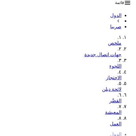
قائمة
الدول
صربيا
١.
ملخص
٢.
جهات اتصال جديدة
٣.
اللجوء
٤.
الاحتجاز
٥.
لائحة دبلن
٦.
القصَّر
٧.
المعيشة
٨.
العمل
الدول