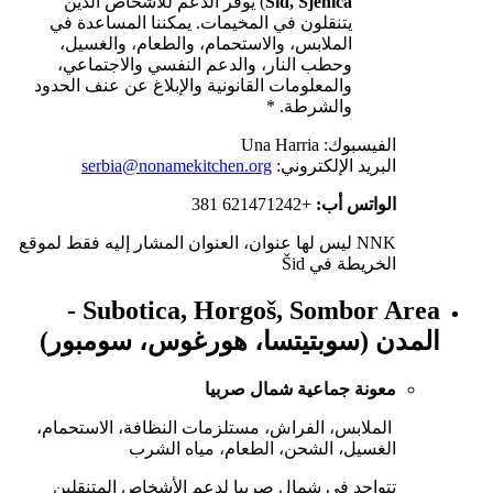
Šid, Sjenica
) يوفر الدعم للأشخاص الذين
يتنقلون في المخيمات. يمكننا المساعدة في
الملابس، والاستحمام، والطعام، والغسيل،
وحطب النار، والدعم النفسي والاجتماعي،
والمعلومات القانونية والإبلاغ عن عنف الحدود
والشرطة. *
الفيسبوك: Una Harria
البريد الإلكتروني:
serbia@nonamekitchen.org
الواتس أب:
+381 621471242
NNK ليس لها عنوان، العنوان المشار إليه فقط لموقع
الخريطة في Šid
Subotica, Horgoš, Sombor Area -
المدن (سوبتيتسا، هورغوس، سومبور)
معونة جماعية شمال صربيا
الملابس، الفراش، مستلزمات النظافة، الاستحمام،
الغسيل، الشحن، الطعام، مياه الشرب
تتواجد في شمال صربيا لدعم الأشخاص المتنقلين