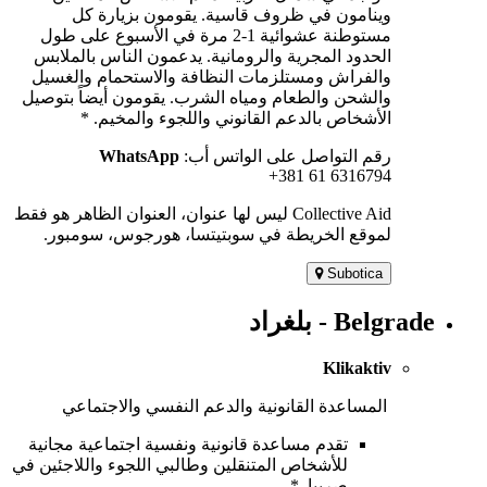
وينامون في ظروف قاسية. يقومون بزيارة كل
مستوطنة عشوائية 1-2 مرة في الأسبوع على طول
الحدود المجرية والرومانية. يدعمون الناس بالملابس
والفراش ومستلزمات النظافة والاستحمام والغسيل
والشحن والطعام ومياه الشرب. يقومون أيضاً بتوصيل
الأشخاص بالدعم القانوني واللجوء والمخيم. *
رقم التواصل على الواتس أب:
WhatsApp
+381 61 6316794
Collective Aid ليس لها عنوان، العنوان الظاهر هو فقط
لموقع الخريطة في سوبتيتسا، هورجوس، سومبور.
Subotica
Belgrade - بلغراد
Klikaktiv
المساعدة القانونية والدعم النفسي والاجتماعي
تقدم مساعدة قانونية ونفسية اجتماعية مجانية
للأشخاص المتنقلين وطالبي اللجوء واللاجئين في
صربيا. *