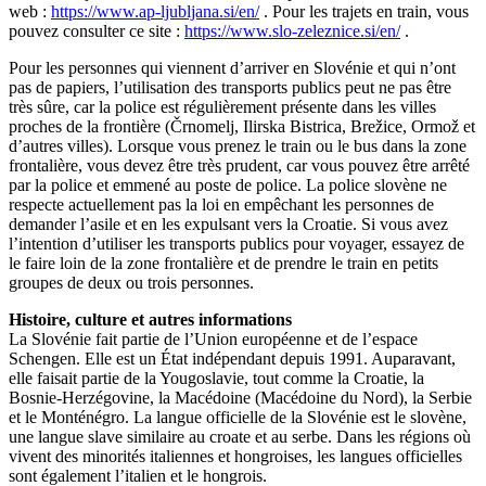
web :
https://www.ap-ljubljana.si/en/
. Pour les trajets en train, vous
pouvez consulter ce site :
https://www.slo-zeleznice.si/en/
.
Pour les personnes qui viennent d’arriver en Slovénie et qui n’ont
pas de papiers, l’utilisation des transports publics peut ne pas être
très sûre, car la police est régulièrement présente dans les villes
proches de la frontière (Črnomelj, Ilirska Bistrica, Brežice, Ormož et
d’autres villes). Lorsque vous prenez le train ou le bus dans la zone
frontalière, vous devez être très prudent, car vous pouvez être arrêté
par la police et emmené au poste de police. La police slovène ne
respecte actuellement pas la loi en empêchant les personnes de
demander l’asile et en les expulsant vers la Croatie. Si vous avez
l’intention d’utiliser les transports publics pour voyager, essayez de
le faire loin de la zone frontalière et de prendre le train en petits
groupes de deux ou trois personnes.
Histoire, culture et autres informations
La Slovénie fait partie de l’Union européenne et de l’espace
Schengen. Elle est un État indépendant depuis 1991. Auparavant,
elle faisait partie de la Yougoslavie, tout comme la Croatie, la
Bosnie-Herzégovine, la Macédoine (Macédoine du Nord), la Serbie
et le Monténégro. La langue officielle de la Slovénie est le slovène,
une langue slave similaire au croate et au serbe. Dans les régions où
vivent des minorités italiennes et hongroises, les langues officielles
sont également l’italien et le hongrois.