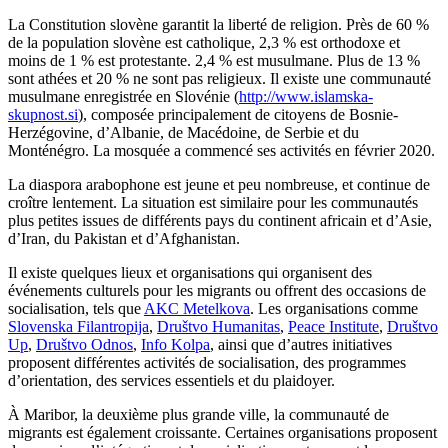
La Constitution slovène garantit la liberté de religion. Près de 60 %
de la population slovène est catholique, 2,3 % est orthodoxe et
moins de 1 % est protestante. 2,4 % est musulmane. Plus de 13 %
sont athées et 20 % ne sont pas religieux. Il existe une communauté
musulmane enregistrée en Slovénie (
http://www.islamska-
skupnost.si
), composée principalement de citoyens de Bosnie-
Herzégovine, d’Albanie, de Macédoine, de Serbie et du
Monténégro. La mosquée a commencé ses activités en février 2020.
La diaspora arabophone est jeune et peu nombreuse, et continue de
croître lentement. La situation est similaire pour les communautés
plus petites issues de différents pays du continent africain et d’Asie,
d’Iran, du Pakistan et d’Afghanistan.
Il existe quelques lieux et organisations qui organisent des
événements culturels pour les migrants ou offrent des occasions de
socialisation, tels que
AKC Metelkova
. Les organisations comme
Slovenska Filantropija
,
Društvo Humanitas
,
Peace Institute
,
Društvo
Up
,
Društvo Odnos
,
Info Kolpa
, ainsi que d’autres initiatives
proposent différentes activités de socialisation, des programmes
d’orientation, des services essentiels et du plaidoyer.
À Maribor, la deuxième plus grande ville, la communauté de
migrants est également croissante. Certaines organisations proposent