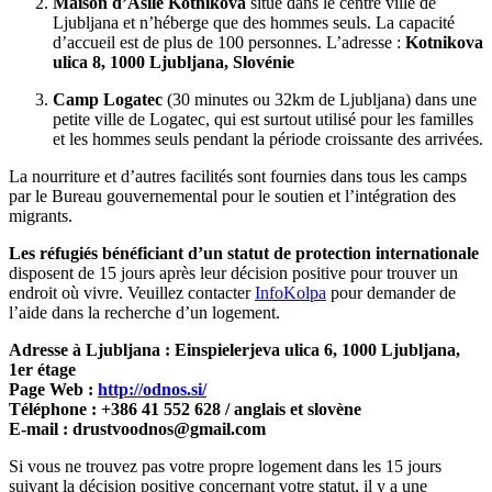
Maison d’Asile Kotnikova
situé dans le centre ville de
Ljubljana et n’héberge que des hommes seuls. La capacité
d’accueil est de plus de 100 personnes. L’adresse :
Kotnikova
ulica 8, 1000 Ljubljana, Slovénie
Camp Logatec
(30 minutes ou 32km de Ljubljana) dans une
petite ville de Logatec, qui est surtout utilisé pour les familles
et les hommes seuls pendant la période croissante des arrivées.
La nourriture et d’autres facilités sont fournies dans tous les camps
par le Bureau gouvernemental pour le soutien et l’intégration des
migrants.
Les réfugiés bénéficiant d’un statut de protection internationale
disposent de 15 jours après leur décision positive pour trouver un
endroit où vivre. Veuillez contacter
InfoKolpa
pour demander de
l’aide dans la recherche d’un logement.
Adresse à Ljubljana : Einspielerjeva ulica 6, 1000 Ljubljana,
1er étage
Page Web :
http://odnos.si/
Téléphone : +386 41 552 628 / anglais et slovène
E-mail : drustvoodnos@gmail.com
Si vous ne trouvez pas votre propre logement dans les 15 jours
suivant la décision positive concernant votre statut, il y a une