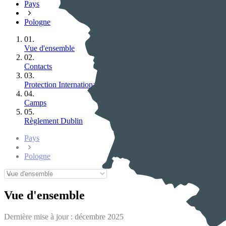
Pays
Pologne
01.
Vue d'ensemble
02.
Contacts
03.
Protection Internationale / Asile
04.
Camps
05.
Règlement Dublin
Pays
Pologne
Vue d'ensemble
Dernière mise à jour :
décembre 2025