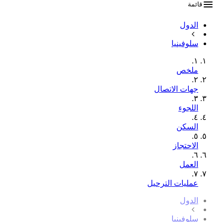
قائمة
الدول
سلوفينيا
١.
ملخص
٢.
جهات الاتصال
٣.
اللجوء
٤.
السكن
٥.
الاحتجاز
٦.
العمل
٧.
عمليات الترحيل
الدول
سلوفينيا