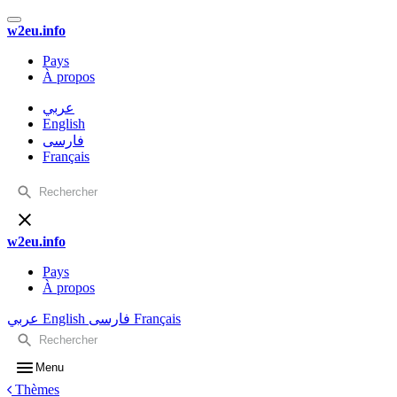
w2eu.info
Pays
À propos
عربي
English
فارسی
Français
w2eu.info
Pays
À propos
عربي
English
فارسی
Français
Menu
Thèmes