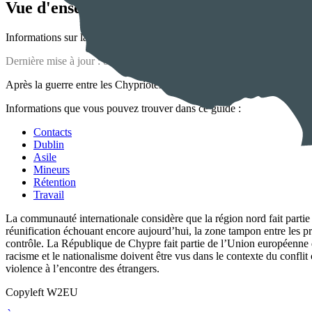
Vue d'ensemble
Informations sur la situation des réfugiés et des immigrés à Chypre.
Dernière mise à jour :
octobre 2023
Après la guerre entre les Chypriotes turcs et les Chypriotes grecs, l’
Informations que vous pouvez trouver dans ce guide :
Contacts
Dublin
Asile
Mineurs
Rétention
Travail
La communauté internationale considère que la région nord fait parti
réunification échouant encore aujourd’hui, la zone tampon entre les pr
contrôle. La République de Chypre fait partie de l’Union européenne d
racisme et le nationalisme doivent être vus dans le contexte du confl
violence à l’encontre des étrangers.
Copyleft W2EU