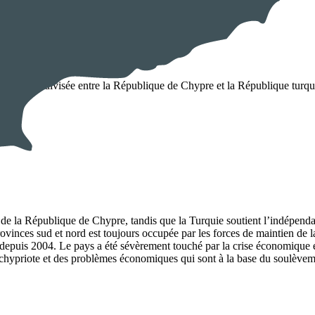
île est restée divisée entre la République de Chypre et la République tu
e de la République de Chypre, tandis que la Turquie soutient l’indépen
ovinces sud et nord est toujours occupée par les forces de maintien de l
epuis 2004. Le pays a été sévèrement touché par la crise économique et
it chypriote et des problèmes économiques qui sont à la base du soulèv