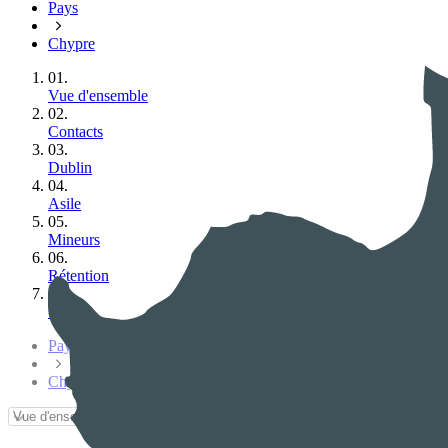
Pays
Chypre
01.
Vue d'ensemble
02.
Contacts
03.
Dublin
04.
Asile
05.
Mineurs
06.
Rétention
07.
Travail
Pays
Chypre