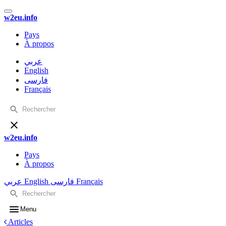
w2eu.info
Pays
À propos
عربي
English
فارسی
Français
w2eu.info
Pays
À propos
عربي
English
فارسی
Français
Menu
Articles