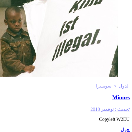
الدول > سويسرا
Minors
تحديث :
نوفمبر 2018
Copyleft W2EU
حول