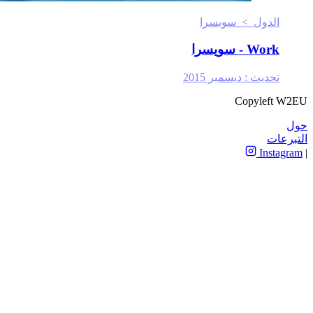
الدول > سويسرا
Work - سويسرا
تحديث :
ديسمبر 2015
Copyleft 
عات
Insta