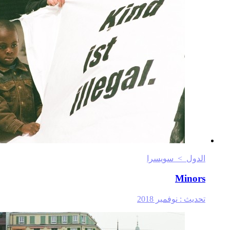
الدول > سويسرا
Minors
تحديث :
نوفمبر 2018