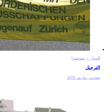
الدول > سويسرا
الترحيل
تحديث :
مارس 2019