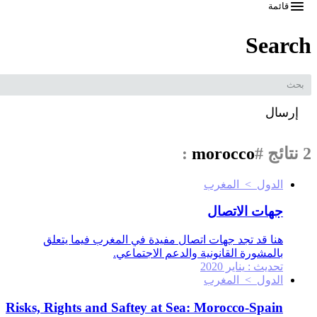
قائمة
Searc
إرسال
تائج
#
morocco
:
الدول > المغرب
جهات الاتصال
هنا قد تجد جهات اتصال مفيدة في المغرب فيما يتعلق
بالمشورة القانونية والدعم الاجتماعي.
تحديث :
يناير 2020
الدول > المغرب
Risks, Rights and Saftey at Sea: Morocco-Spain